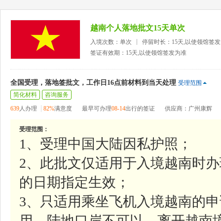
越南个人落地批文15天单次
入境次数：单次
停留时长：15天,以使领馆签
签证有效期：15天,以使领馆签发为准
全国受理，落地签批文，工作日16点前材料到当天处理
受理范围
简化材料
咨询服务
639
人办理
82%
满意度
最早可办理
08-14
出行的签证
供应商：广州康辉
受理范围：
1、受理中国大陆因私护照；
2、此批文仅适用于入境越南时
的日期指定生效；
3、只适用乘坐飞机入境越南的申
用，陆地口岸不可以，离开越南境时则无