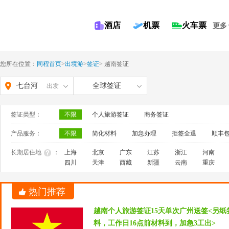
酒店
机票
火车票
更多
您所在位置：
同程首页
>
出境游
>
签证
>
越南签证
七台河
全球签证
出发
签证类型：
不限
个人旅游签证
商务签证
产品服务：
不限
简化材料
加急办理
拒签全退
顺丰
长期居住地
：
上海
北京
广东
江苏
浙江
河南
四川
天津
西藏
新疆
云南
重庆
热门推荐
越南个人旅游签证15天单次广州送签<另
料，工作日16点前材料到，加急3工出>