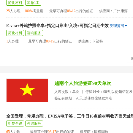
简化材料
加急1工
25
人办理
100%
满意度
最早可办理
08-12
出行的签证
供应商：广州康辉
E-visa+外籍护照专享+指定口岸出/入境+可指定日期生效
受理范围
简化材料
咨询服务
1
人办理
最早可办理
08-19
出行的签证
供应商：卡迈特
越南个人旅游签证90天单次
入境次数：单次
停留时长：90天,以使领馆签
签证有效期：90天,以使领馆签发为准
全国受理，常规办理，EVISA电子签，工作日16点前材料收齐当天处
拒签全退
咨询服务
65
人办理
最早可办理
08-17
出行的签证
供应商：同程国旅