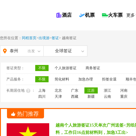
酒店
机票
火车票
更多
您所在位置：
同程首页
>
出境游
>
签证
>
越南签证
泰州
全球签证
出发
签证类型：
不限
个人旅游签证
商务签证
产品服务：
不限
简化材料
加急办理
拒签全退
顺丰
长期居住地
：
上海
北京
广东
江苏
浙江
河南
四川
天津
西藏
新疆
云南
重庆
热门推荐
越南个人旅游签证15天单次广州送签<另
料，工作日16点前材料到，加急3工出>