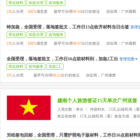
简化材料
加急办理
咨询服务
226
人办理
100%
满意度
最早可办理
08-10
出行的签证
供应商：广州康辉
特加急，全国受理，落地签批文，工作日13点收齐材料当日出签
受理
简化材料
加急办理
咨询服务
210
人办理
100%
满意度
最早可办理
08-07
出行的签证
供应商：广州康辉
全国受理，落地签批文，工作日16点前材料到，加急2工出
受理范围
简化材料
咨询服务
加急2工
101
人办理
最早可办理
08-12
出行的签证
供应商：广州康辉
越南个人旅游签证15天单次广州送签
入境次数：单次
停留时长：15天,以移民局（
签证有效期：15天,以移民局（署）签发为准，最
另纸签包回邮，全国受理，只需护照电子版材料，工作日16点前材料