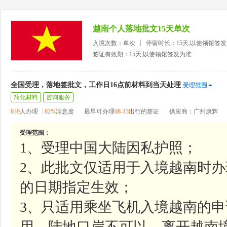
越南个人落地批文15天单次
入境次数：单次
停留时长：15天,以使领馆签
签证有效期：15天,以使领馆签发为准
全国受理，落地签批文，工作日16点前材料到当天处理
受理范围
简化材料
咨询服务
639
人办理
82%
满意度
最早可办理
08-13
出行的签证
供应商：广州康辉
受理范围：
1、受理中国大陆因私护照；
2、此批文仅适用于入境越南时
的日期指定生效；
3、只适用乘坐飞机入境越南的申
用，陆地口岸不可以，离开越南境时则无