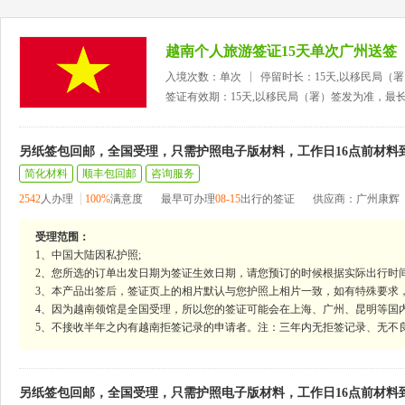
越南个人旅游签证15天单次广州送签
入境次数：单次
停留时长：15天,以移民局（
签证有效期：15天,以移民局（署）签发为准，最
另纸签包回邮，全国受理，只需护照电子版材料，工作日16点前材料
简化材料
顺丰包回邮
咨询服务
2542
人办理
100%
满意度
最早可办理
08-15
出行的签证
供应商：广州康辉
受理范围：
1、中国大陆因私护照;
2、您所选的订单出发日期为签证生效日期，请您预订的时候根据实际出行时
3、本产品出签后，签证页上的相片默认与您护照上相片一致，如有特殊要求
4、因为越南领馆是全国受理，所以您的签证可能会在上海、广州、昆明等国
5、不接收半年之内有越南拒签记录的申请者。注：三年内无拒签记录、无不
另纸签包回邮，全国受理，只需护照电子版材料，工作日16点前材料