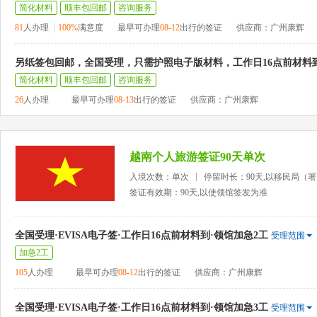
简化材料
顺丰包回邮
咨询服务
81
人办理
100%
满意度
最早可办理
08-12
出行的签证
供应商：广州康辉
另纸签包回邮，全国受理，只需护照电子版材料，工作日16点前材料
简化材料
顺丰包回邮
咨询服务
26
人办理
最早可办理
08-13
出行的签证
供应商：广州康辉
越南个人旅游签证90天单次
入境次数：单次
停留时长：90天,以移民局（
签证有效期：90天,以使领馆签发为准
全国受理·EVISA电子签·工作日16点前材料到·领馆加急2工
受理范围
加急2工
105
人办理
最早可办理
08-12
出行的签证
供应商：广州康辉
全国受理·EVISA电子签·工作日16点前材料到·领馆加急3工
受理范围