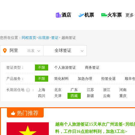
酒店
机票
火车票
更多
您所在位置：
同程首页
>
出境游
>
签证
>
越南签证
阿里
全球签证
出发
签证类型：
不限
个人旅游签证
商务签证
产品服务：
不限
简化材料
加急办理
拒签全退
顺丰
长期居住地
：
上海
北京
广东
江苏
浙江
河南
四川
天津
西藏
新疆
云南
重庆
热门推荐
越南个人旅游签证15天单次广州送签<另
料，工作日16点前材料到，加急3工出>