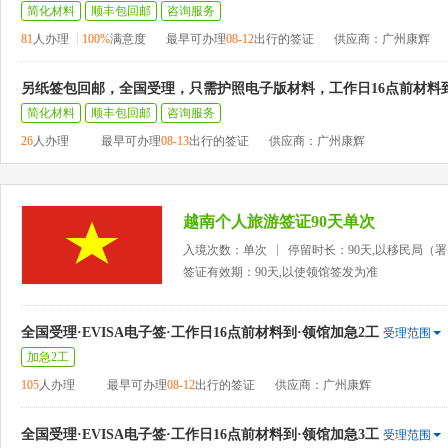
简化材料
顺丰包回邮
咨询服务
81
人办理
100%
满意度
最早可办理
08-12
出行的签证
供应商：广州康辉
另纸签包回邮，全国受理，只需护照电子版材料，工作日16点前材料
简化材料
顺丰包回邮
咨询服务
26
人办理
最早可办理
08-13
出行的签证
供应商：广州康辉
越南个人旅游签证90天单次
入境次数：单次
停留时长：90天,以移民局（
签证有效期：90天,以使领馆签发为准
全国受理·EVISA电子签·工作日16点前材料到·领馆加急2工
受理范围
加急2工
105
人办理
最早可办理
08-12
出行的签证
供应商：广州康辉
全国受理·EVISA电子签·工作日16点前材料到·领馆加急3工
受理范围