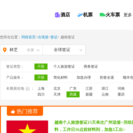
酒店
机票
火车票
更多
您所在位置：
同程首页
>
出境游
>
签证
>
越南签证
林芝
全球签证
出发
签证类型：
不限
个人旅游签证
商务签证
产品服务：
不限
简化材料
加急办理
拒签全退
顺丰
长期居住地
：
上海
北京
广东
江苏
浙江
河南
四川
天津
西藏
新疆
云南
重庆
热门推荐
越南个人旅游签证15天单次广州送签<另
料，工作日16点前材料到，加急3工出>