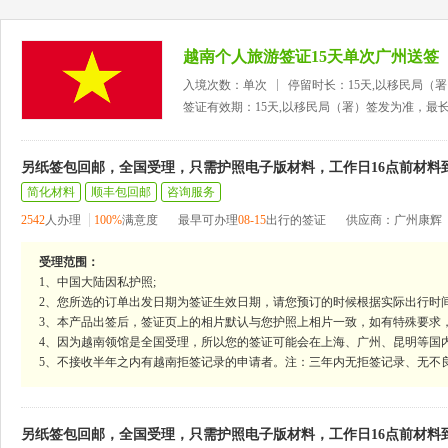
越南个人旅游签证15天单次广州送签
入境次数：单次
停留时长：15天,以移民局（
签证有效期：15天,以移民局（署）签发为准，最
另纸签包回邮，全国受理，只需护照电子版材料，工作日16点前材料
简化材料
顺丰包回邮
咨询服务
2542
人办理
100%
满意度
最早可办理
08-15
出行的签证
供应商：广州康辉
受理范围：
1、中国大陆因私护照;
2、您所选的订单出发日期为签证生效日期，请您预订的时候根据实际出行时
3、本产品出签后，签证页上的相片默认与您护照上相片一致，如有特殊要求
4、因为越南领馆是全国受理，所以您的签证可能会在上海、广州、昆明等国
5、不接收半年之内有越南拒签记录的申请者。注：三年内无拒签记录、无不
另纸签包回邮，全国受理，只需护照电子版材料，工作日16点前材料