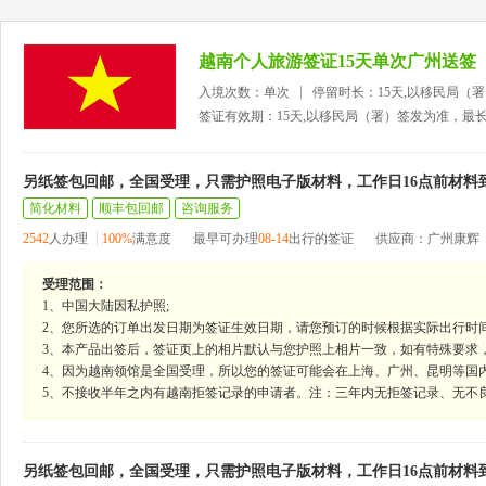
越南个人旅游签证15天单次广州送签
入境次数：单次
停留时长：15天,以移民局（
签证有效期：15天,以移民局（署）签发为准，最
另纸签包回邮，全国受理，只需护照电子版材料，工作日16点前材料
简化材料
顺丰包回邮
咨询服务
2542
人办理
100%
满意度
最早可办理
08-14
出行的签证
供应商：广州康辉
受理范围：
1、中国大陆因私护照;
2、您所选的订单出发日期为签证生效日期，请您预订的时候根据实际出行时
3、本产品出签后，签证页上的相片默认与您护照上相片一致，如有特殊要求
4、因为越南领馆是全国受理，所以您的签证可能会在上海、广州、昆明等国
5、不接收半年之内有越南拒签记录的申请者。注：三年内无拒签记录、无不
另纸签包回邮，全国受理，只需护照电子版材料，工作日16点前材料