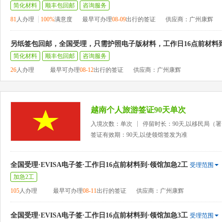
简化材料
顺丰包回邮
咨询服务
81
人办理
100%
满意度
最早可办理
08-09
出行的签证
供应商：广州康辉
另纸签包回邮，全国受理，只需护照电子版材料，工作日16点前材料
简化材料
顺丰包回邮
咨询服务
26
人办理
最早可办理
08-12
出行的签证
供应商：广州康辉
越南个人旅游签证90天单次
入境次数：单次
停留时长：90天,以移民局（
签证有效期：90天,以使领馆签发为准
全国受理·EVISA电子签·工作日16点前材料到·领馆加急2工
受理范围
加急2工
105
人办理
最早可办理
08-11
出行的签证
供应商：广州康辉
全国受理·EVISA电子签·工作日16点前材料到·领馆加急3工
受理范围