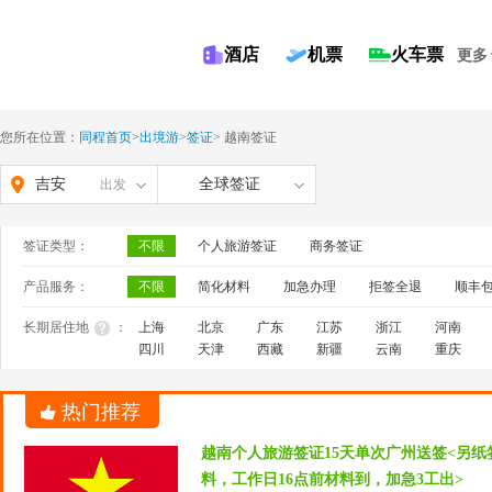
酒店
机票
火车票
更多
您所在位置：
同程首页
>
出境游
>
签证
>
越南签证
吉安
全球签证
出发
签证类型：
不限
个人旅游签证
商务签证
产品服务：
不限
简化材料
加急办理
拒签全退
顺丰
长期居住地
：
上海
北京
广东
江苏
浙江
河南
四川
天津
西藏
新疆
云南
重庆
热门推荐
越南个人旅游签证15天单次广州送签<另
料，工作日16点前材料到，加急3工出>