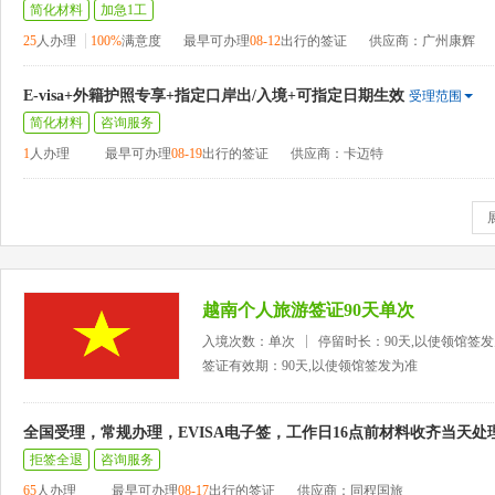
简化材料
加急1工
25
人办理
100%
满意度
最早可办理
08-12
出行的签证
供应商：广州康辉
E-visa+外籍护照专享+指定口岸出/入境+可指定日期生效
受理范围
简化材料
咨询服务
1
人办理
最早可办理
08-19
出行的签证
供应商：卡迈特
越南个人旅游签证90天单次
入境次数：单次
停留时长：90天,以使领馆签
签证有效期：90天,以使领馆签发为准
全国受理，常规办理，EVISA电子签，工作日16点前材料收齐当天处
拒签全退
咨询服务
65
人办理
最早可办理
08-17
出行的签证
供应商：同程国旅