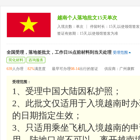
越南个人落地批文15天单次
入境次数：单次
停留时长：15天,以使领馆签
签证有效期：15天,以使领馆签发为准
全国受理，落地签批文，工作日16点前材料到当天处理
受理范围
简化材料
咨询服务
639
人办理
82%
满意度
最早可办理
08-14
出行的签证
供应商：广州康辉
受理范围：
1、受理中国大陆因私护照；
2、此批文仅适用于入境越南时
的日期指定生效；
3、只适用乘坐飞机入境越南的申
用，陆地口岸不可以，离开越南境时则无