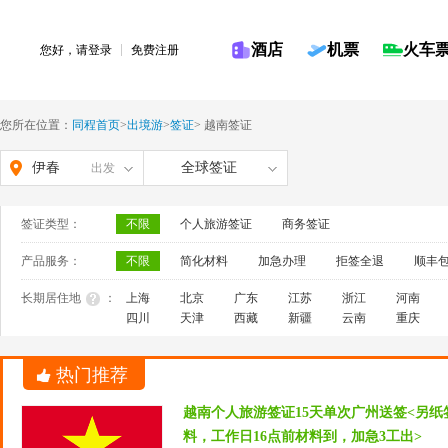
酒店
机票
火车
您好，请
登录
免费注册
您所在位置：
同程首页
>
出境游
>
签证
>
越南签证
伊春
全球签证
出发
签证类型：
不限
个人旅游签证
商务签证
产品服务：
不限
简化材料
加急办理
拒签全退
顺丰
长期居住地
：
上海
北京
广东
江苏
浙江
河南
四川
天津
西藏
新疆
云南
重庆
热门推荐
越南个人旅游签证15天单次广州送签<另
料，工作日16点前材料到，加急3工出>