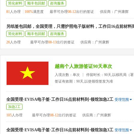
简化材料
顺丰包回邮
咨询服务
81
人办理
100%
满意度
最早可办理
08-12
出行的签证
供应商：广州康辉
另纸签包回邮，全国受理，只需护照电子版材料，工作日16点前材料
简化材料
顺丰包回邮
咨询服务
26
人办理
最早可办理
08-13
出行的签证
供应商：广州康辉
越南个人旅游签证90天单次
入境次数：单次
停留时长：90天,以移民局（
签证有效期：90天,以使领馆签发为准
全国受理·EVISA电子签·工作日16点前材料到·领馆加急2工
受理范围
加急2工
105
人办理
最早可办理
08-12
出行的签证
供应商：广州康辉
全国受理·EVISA电子签·工作日16点前材料到·领馆加急3工
受理范围