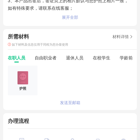
3、本产品出签后，签证页上的相片默认与您护照上相片一致，
如有特殊要求，请联系在线客服；

4、因为越南领馆是全国受理，所以您的签证可能会在上海、广
展开全部
州、昆明等国内领馆进行审批，请知悉；

5、不接收半年之内有越南拒签记录的申请者。注：三年内无拒
所需材料
材料详情
签记录、无不良出境记录（境外滞留，入境港澳有DT章等）。
如下材料及信息仅用于同程为您办签使用
在职人员
自由职业者
退休人员
在校学生
学龄前儿
护照
发送至邮箱
办理流程