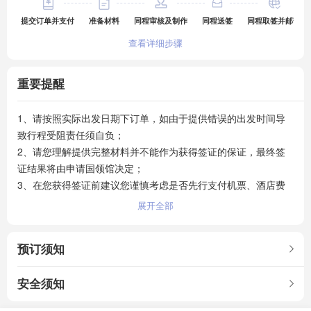
提交订单并支付
准备材料
同程审核及制作
同程送签
同程取签并邮寄
查看详细步骤
重要提醒
1、请按照实际出发日期下订单，如由于提供错误的出发时间导
致行程受阻责任须自负；

2、请您理解提供完整材料并不能作为获得签证的保证，最终签
证结果将由申请国领馆决定；

3、在您获得签证前建议您谨慎考虑是否先行支付机票、酒店费
用，如因拒签、使领馆官网原因预约等待时间延长或延迟出签产
展开全部
生机票、酒店等费用损失将由您自行承担；

4、越南颁发另纸签，请不要自行贴在护照上，届时海关可能会
预订须知
不让您正常进入。由于您个人贴签证产生的后果，本公司概不负
责。

安全须知
【退改规则】

1、办签材料收齐审核完成前可退
