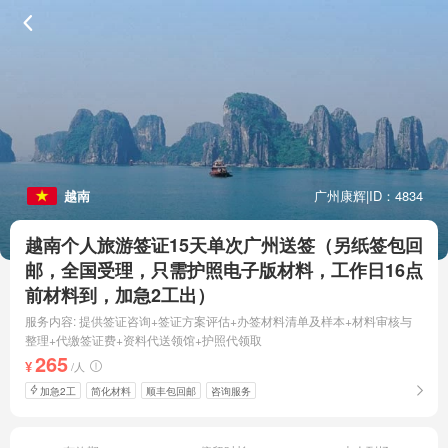
越南
广州康辉
|
ID：4834
越南个人旅游签证15天单次广州送签（另纸签包回
邮，全国受理，只需护照电子版材料，工作日16点
前材料到，加急2工出）
服务内容: 提供签证咨询+签证方案评估+办签材料清单及样本+材料审核与
整理+代缴签证费+资料代送领馆+护照代领取
265
¥
/人
加急2工
简化材料
顺丰包回邮
咨询服务