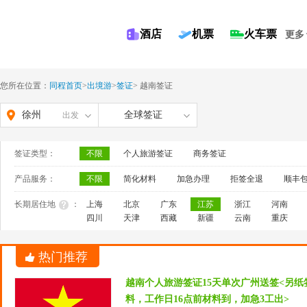
酒店
机票
火车票
更多
您所在位置：
同程首页
>
出境游
>
签证
>
越南签证
徐州
全球签证
出发
签证类型：
不限
个人旅游签证
商务签证
产品服务：
不限
简化材料
加急办理
拒签全退
顺丰
长期居住地
：
上海
北京
广东
江苏
浙江
河南
四川
天津
西藏
新疆
云南
重庆
热门推荐
越南个人旅游签证15天单次广州送签<另
料，工作日16点前材料到，加急3工出>