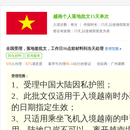
越南个人落地批文15天单次
入境次数：单次
停留时长：15天,以使领馆签
签证有效期：15天,以使领馆签发为准
全国受理，落地签批文，工作日16点前材料到当天处理
受理范围
简化材料
咨询服务
639
人办理
82%
满意度
最早可办理
08-14
出行的签证
供应商：广州康辉
受理范围：
1、受理中国大陆因私护照；
2、此批文仅适用于入境越南时
的日期指定生效；
3、只适用乘坐飞机入境越南的申
用，陆地口岸不可以，离开越南境时则无