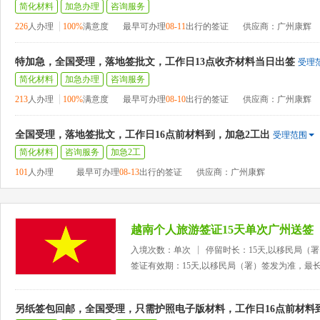
简化材料
加急办理
咨询服务
226
人办理
100%
满意度
最早可办理
08-11
出行的签证
供应商：广州康辉
特加急，全国受理，落地签批文，工作日13点收齐材料当日出签
受理
简化材料
加急办理
咨询服务
213
人办理
100%
满意度
最早可办理
08-10
出行的签证
供应商：广州康辉
全国受理，落地签批文，工作日16点前材料到，加急2工出
受理范围
简化材料
咨询服务
加急2工
101
人办理
最早可办理
08-13
出行的签证
供应商：广州康辉
越南个人旅游签证15天单次广州送签
入境次数：单次
停留时长：15天,以移民局（
签证有效期：15天,以移民局（署）签发为准，最
另纸签包回邮，全国受理，只需护照电子版材料，工作日16点前材料