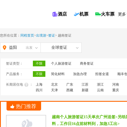
酒店
机票
火车票
更多
您所在位置：
同程首页
>
出境游
>
签证
>
越南签证
益阳
全球签证
出发
签证类型：
不限
个人旅游签证
商务签证
产品服务：
不限
简化材料
加急办理
拒签全退
顺丰
长期居住地
：
上海
北京
广东
江苏
浙江
河南
四川
天津
西藏
新疆
云南
重庆
热门推荐
越南个人旅游签证15天单次广州送签<另
料，工作日16点前材料到，加急3工出>