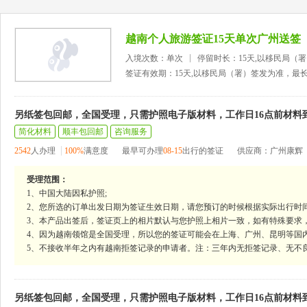
越南个人旅游签证15天单次广州送签
入境次数：单次
停留时长：15天,以移民局（
签证有效期：15天,以移民局（署）签发为准，最
另纸签包回邮，全国受理，只需护照电子版材料，工作日16点前材料
简化材料
顺丰包回邮
咨询服务
2542
人办理
100%
满意度
最早可办理
08-15
出行的签证
供应商：广州康辉
受理范围：
1、中国大陆因私护照;
2、您所选的订单出发日期为签证生效日期，请您预订的时候根据实际出行时
3、本产品出签后，签证页上的相片默认与您护照上相片一致，如有特殊要求
4、因为越南领馆是全国受理，所以您的签证可能会在上海、广州、昆明等国
5、不接收半年之内有越南拒签记录的申请者。注：三年内无拒签记录、无不
另纸签包回邮，全国受理，只需护照电子版材料，工作日16点前材料