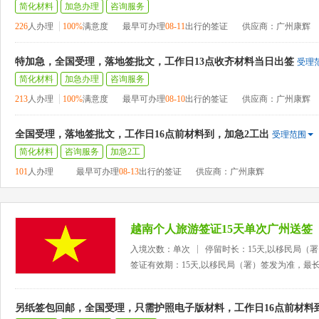
简化材料
加急办理
咨询服务
226
人办理
100%
满意度
最早可办理
08-11
出行的签证
供应商：广州康辉
特加急，全国受理，落地签批文，工作日13点收齐材料当日出签
受理
简化材料
加急办理
咨询服务
213
人办理
100%
满意度
最早可办理
08-10
出行的签证
供应商：广州康辉
全国受理，落地签批文，工作日16点前材料到，加急2工出
受理范围
简化材料
咨询服务
加急2工
101
人办理
最早可办理
08-13
出行的签证
供应商：广州康辉
越南个人旅游签证15天单次广州送签
入境次数：单次
停留时长：15天,以移民局（
签证有效期：15天,以移民局（署）签发为准，最
另纸签包回邮，全国受理，只需护照电子版材料，工作日16点前材料