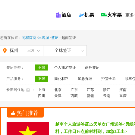
酒店
机票
火车票
更多
您所在位置：
同程首页
>
出境游
>
签证
>
越南签证
抚州
全球签证
出发
签证类型：
不限
个人旅游签证
商务签证
产品服务：
不限
简化材料
加急办理
拒签全退
顺丰
长期居住地
：
上海
北京
广东
江苏
浙江
河南
四川
天津
西藏
新疆
云南
重庆
热门推荐
越南个人旅游签证15天单次广州送签<另
料，工作日16点前材料到，加急3工出>