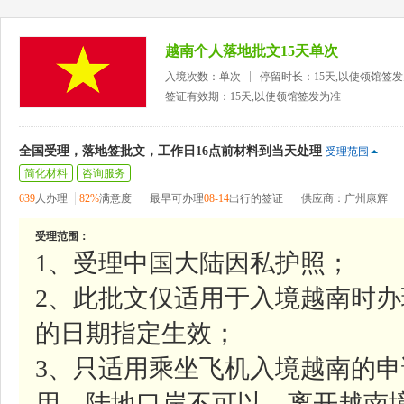
越南个人落地批文15天单次
入境次数：单次
停留时长：15天,以使领馆签
签证有效期：15天,以使领馆签发为准
全国受理，落地签批文，工作日16点前材料到当天处理
受理范围
简化材料
咨询服务
639
人办理
82%
满意度
最早可办理
08-14
出行的签证
供应商：广州康辉
受理范围：
1、受理中国大陆因私护照；
2、此批文仅适用于入境越南时
的日期指定生效；
3、只适用乘坐飞机入境越南的申
用，陆地口岸不可以，离开越南境时则无