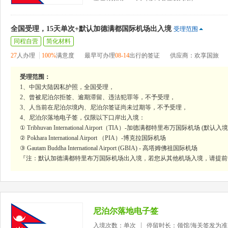
全国受理，15天单次+默认加德满都国际机场出入境
受理范围
同程自营
简化材料
27
人办理
100%
满意度
最早可办理
08-14
出行的签证
供应商：欢享国旅
受理范围：
1、中国大陆因私护照，全国受理，
2、曾被尼泊尔拒签、逾期滞留、违法犯罪等，不予受理，
3、人当前在尼泊尔境内、尼泊尔签证尚未过期等，不予受理，
4、尼泊尔落地电子签，仅限以下口岸出入境：
① Tribhuvan International Airport（TIA）-加德满都特里布万国际机场 (默认入
② Pokhara International Airport （PIA）-博克拉国际机场
③ Gautam Buddha International Airport (GBIA) - 高塔姆佛祖国际机场
『注：默认加德满都特里布万国际机场出入境，若您从其他机场入境，请提前
尼泊尔落地电子签
入境次数：单次
停留时长：领馆/海关签发为准