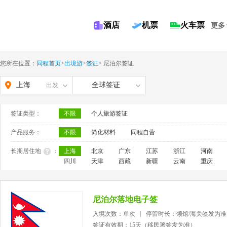
酒店
机票
火车票
更多
您所在位置：
同程首页
>
出境游
>
签证
>
尼泊尔签证
上海
全球签证
出发
签证类型：
不限
个人旅游签证
产品服务：
不限
简化材料
同程自营
长期居住地
：
上海
北京
广东
江苏
浙江
河南
四川
天津
西藏
新疆
云南
重庆
尼泊尔落地电子签
入境次数：单次
停留时长：领馆/海关签发为准
签证有效期：15天（移民署签发为准）