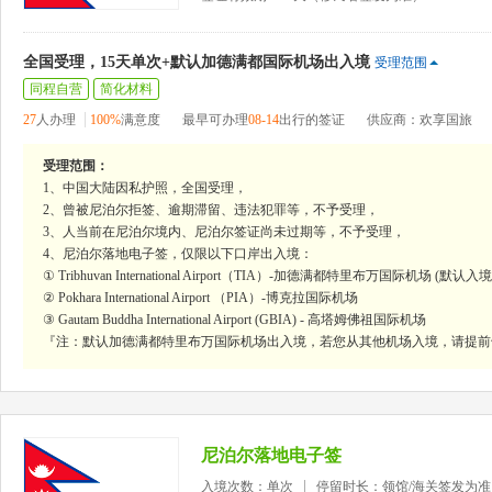
全国受理，15天单次+默认加德满都国际机场出入境
受理范围
同程自营
简化材料
27
人办理
100%
满意度
最早可办理
08-14
出行的签证
供应商：欢享国旅
受理范围：
1、中国大陆因私护照，全国受理，
2、曾被尼泊尔拒签、逾期滞留、违法犯罪等，不予受理，
3、人当前在尼泊尔境内、尼泊尔签证尚未过期等，不予受理，
4、尼泊尔落地电子签，仅限以下口岸出入境：
① Tribhuvan International Airport（TIA）-加德满都特里布万国际机场 (默认入
② Pokhara International Airport （PIA）-博克拉国际机场
③ Gautam Buddha International Airport (GBIA) - 高塔姆佛祖国际机场
『注：默认加德满都特里布万国际机场出入境，若您从其他机场入境，请提前
尼泊尔落地电子签
入境次数：单次
停留时长：领馆/海关签发为准