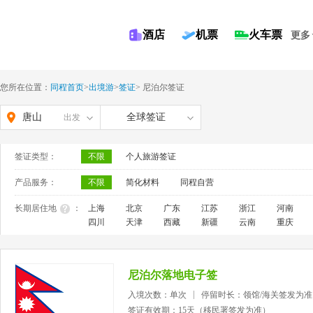
酒店
机票
火车票
更多
您所在位置：
同程首页
>
出境游
>
签证
>
尼泊尔签证
唐山
全球签证
出发
签证类型：
不限
个人旅游签证
产品服务：
不限
简化材料
同程自营
长期居住地
：
上海
北京
广东
江苏
浙江
河南
四川
天津
西藏
新疆
云南
重庆
尼泊尔落地电子签
入境次数：单次
停留时长：领馆/海关签发为准
签证有效期：15天（移民署签发为准）