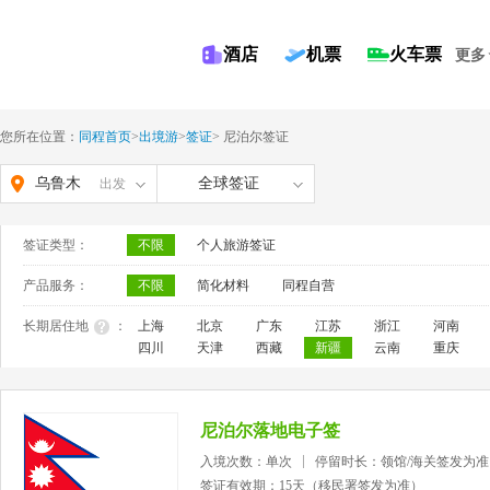
酒店
机票
火车票
更多
您所在位置：
同程首页
>
出境游
>
签证
>
尼泊尔签证
乌鲁木
全球签证
出发
齐
签证类型：
不限
个人旅游签证
产品服务：
不限
简化材料
同程自营
长期居住地
：
上海
北京
广东
江苏
浙江
河南
四川
天津
西藏
新疆
云南
重庆
尼泊尔落地电子签
入境次数：单次
停留时长：领馆/海关签发为准
签证有效期：15天（移民署签发为准）