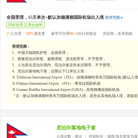
全国受理，15天单次+默认加德满都国际机场出入境
受理范围
同程自营
简化材料
27
人办理
100%
满意度
最早可办理
08-14
出行的签证
供应商：欢享国旅
受理范围：
1、中国大陆因私护照，全国受理，
2、曾被尼泊尔拒签、逾期滞留、违法犯罪等，不予受理，
3、人当前在尼泊尔境内、尼泊尔签证尚未过期等，不予受理，
4、尼泊尔落地电子签，仅限以下口岸出入境：
① Tribhuvan International Airport（TIA）-加德满都特里布万国际机场 (默认入
② Pokhara International Airport （PIA）-博克拉国际机场
③ Gautam Buddha International Airport (GBIA) - 高塔姆佛祖国际机场
『注：默认加德满都特里布万国际机场出入境，若您从其他机场入境，请提前
尼泊尔落地电子签
入境次数：单次
停留时长：领馆/海关签发为准