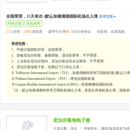
全国受理，15天单次+默认加德满都国际机场出入境
受理范围
同程自营
简化材料
27
人办理
100%
满意度
最早可办理
08-14
出行的签证
供应商：欢享国旅
受理范围：
1、中国大陆因私护照，全国受理，
2、曾被尼泊尔拒签、逾期滞留、违法犯罪等，不予受理，
3、人当前在尼泊尔境内、尼泊尔签证尚未过期等，不予受理，
4、尼泊尔落地电子签，仅限以下口岸出入境：
① Tribhuvan International Airport（TIA）-加德满都特里布万国际机场 (默认入
② Pokhara International Airport （PIA）-博克拉国际机场
③ Gautam Buddha International Airport (GBIA) - 高塔姆佛祖国际机场
『注：默认加德满都特里布万国际机场出入境，若您从其他机场入境，请提前
尼泊尔落地电子签
入境次数：单次
停留时长：领馆/海关签发为准