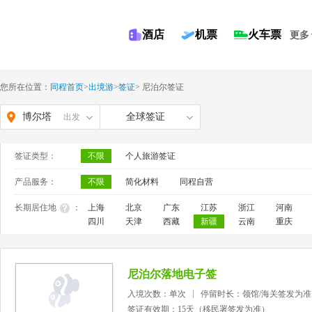
酒店
机票
火车票
更多
您所在位置：
同程首页
>
出境游
>
签证
>
尼泊尔签证
博尔塔
全球签证
出发
拉蒙古
签证类型：
不限
个人旅游签证
自治州
产品服务：
不限
简化材料
同程自营
长期居住地
：
上海
北京
广东
江苏
浙江
河南
四川
天津
西藏
新疆
云南
重庆
尼泊尔落地电子签
入境次数：单次
停留时长：领馆/海关签发为准
签证有效期：15天（移民署签发为准）