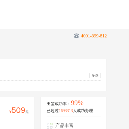
4001-899-812
多选
99%
出签成功率：
509
已超过
1693313
人成功办理
起
产品丰富