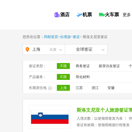
酒店
机票
火车票
更多
您所在位置：
同程首页
>
出境游
>
签证
>
斯洛文尼亚签证
上海
全球签证
出发
签证类型：
不限
商务签证
探亲访友签证
产品服务：
不限
简化材料
长期居住地
：
上海
江苏
浙江
安徽
斯洛文尼亚个人旅游签证
入境次数：以使领馆签发为准
签证有效期：使领馆根据行程签发