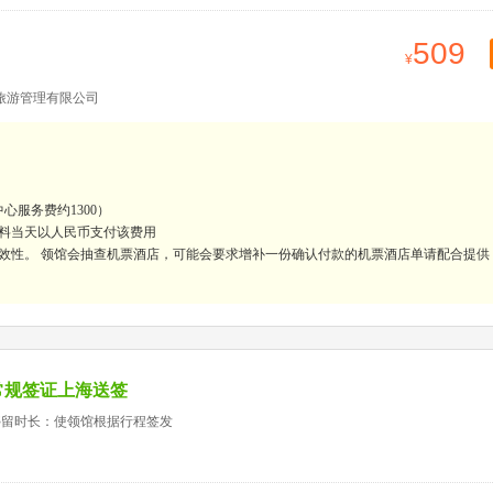
509
旅游管理有限公司
心服务费约1300）
料当天以人民币支付该费用
效性。 领馆会抽查机票酒店，可能会要求增补一份确认付款的机票酒店单请配合提供
常规签证上海送签
停留时长：使领馆根据行程签发