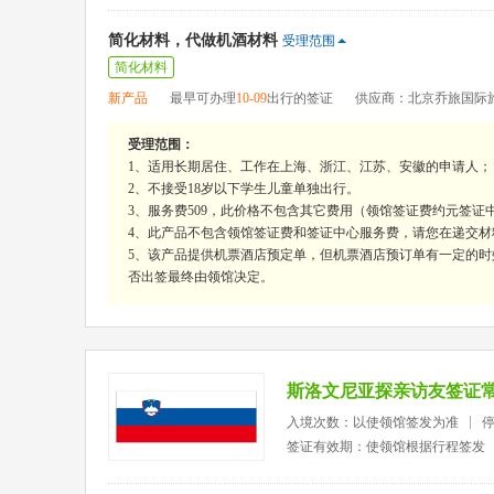
简化材料，代做机酒材料
受理范围
简化材料
新产品
最早可办理
10-09
出行的签证
供应商：北京乔旅国际
受理范围：
1、适用长期居住、工作在上海、浙江、江苏、安徽的申请人；
2、不接受18岁以下学生儿童单独出行。
3、服务费509，此价格不包含其它费用（领馆签证费约元签证中
4、此产品不包含领馆签证费和签证中心服务费，请您在递交材
5、该产品提供机票酒店预定单，但机票酒店预订单有一定的时
否出签最终由领馆决定。
斯洛文尼亚探亲访友签证
入境次数：以使领馆签发为准
签证有效期：使领馆根据行程签发