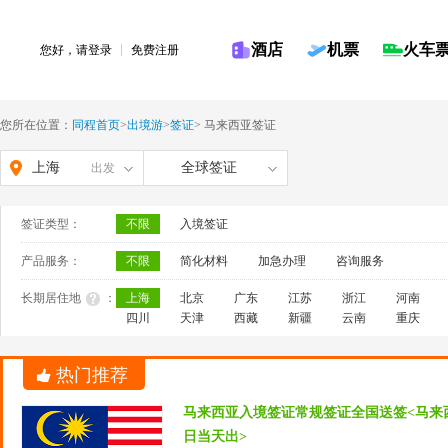
酒店
机票
火车
您好，请
登录
免费注册
您所在位置：
同程首页
>
出境游
>
签证
>
马来西亚签证
上海
全球签证
出发
签证类型：
不限
入境签证
产品服务：
不限
简化材料
加急办理
咨询服务
长期居住地
：
上海
北京
广东
江苏
浙江
河南
四川
天津
西藏
新疆
云南
重庆
热门推荐
马来西亚入境签证常规签证全国送签<马来
日当天出>