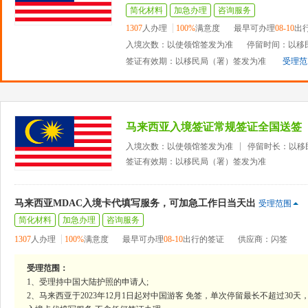
简化材料
加急办理
咨询服务
1307
人办理
100%
满意度
最早可办理
08-10
出
入境次数：以使领馆签发为准
停留时间：以移
签证有效期：以移民局（署）签发为准
受理范
马来西亚入境签证常规签证全国送签
入境次数：以使领馆签发为准
停留时长：以移
签证有效期：以移民局（署）签发为准
马来西亚MDAC入境卡代填写服务，可加急工作日当天出
受理范围
简化材料
加急办理
咨询服务
1307
人办理
100%
满意度
最早可办理
08-10
出行的签证
供应商：闪签
受理范围：
1、受理持中国大陆护照的申请人;
2、马来西亚于2023年12月1日起对中国游客 免签，单次停留最长不超过3