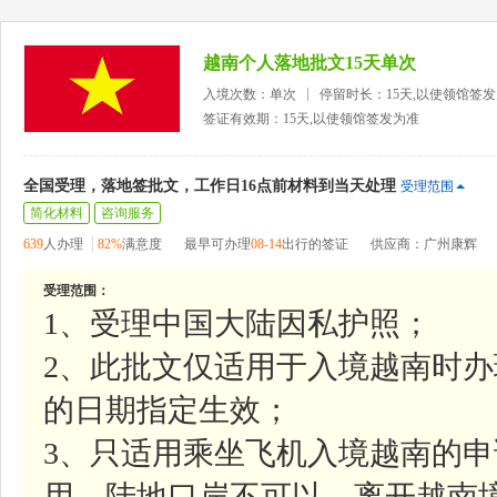
越南个人落地批文15天单次
入境次数：单次
停留时长：15天,以使领馆签
签证有效期：15天,以使领馆签发为准
全国受理，落地签批文，工作日16点前材料到当天处理
受理范围
简化材料
咨询服务
639
人办理
82%
满意度
最早可办理
08-14
出行的签证
供应商：广州康辉
受理范围：
1、受理中国大陆因私护照；
2、此批文仅适用于入境越南时
的日期指定生效；
3、只适用乘坐飞机入境越南的申
用，陆地口岸不可以，离开越南境时则无