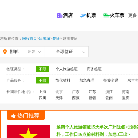
酒店
机票
火车票
更多
您所在位置：
同程首页
>
出境游
>
签证
>
越南签证
邯郸
全球签证
出发
签证类型：
不限
个人旅游签证
商务签证
产品服务：
不限
简化材料
加急办理
拒签全退
顺丰
长期居住地
：
上海
北京
广东
江苏
浙江
河南
四川
天津
西藏
新疆
云南
重庆
热门推荐
越南个人旅游签证15天单次广州送签<另
料，工作日16点前材料到，加急3工出>