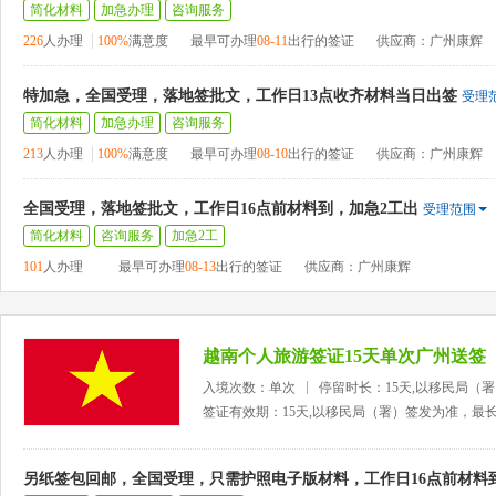
简化材料
加急办理
咨询服务
226
人办理
100%
满意度
最早可办理
08-11
出行的签证
供应商：广州康辉
特加急，全国受理，落地签批文，工作日13点收齐材料当日出签
受理
简化材料
加急办理
咨询服务
213
人办理
100%
满意度
最早可办理
08-10
出行的签证
供应商：广州康辉
全国受理，落地签批文，工作日16点前材料到，加急2工出
受理范围
简化材料
咨询服务
加急2工
101
人办理
最早可办理
08-13
出行的签证
供应商：广州康辉
越南个人旅游签证15天单次广州送签
入境次数：单次
停留时长：15天,以移民局（
签证有效期：15天,以移民局（署）签发为准，最
另纸签包回邮，全国受理，只需护照电子版材料，工作日16点前材料