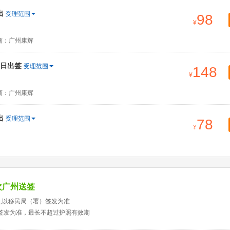
出
受理范围
98
商：广州康辉
当日出签
受理范围
148
商：广州康辉
出
受理范围
78
次广州送签
天,以移民局（署）签发为准
）签发为准，最长不超过护照有效期