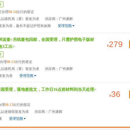
务
可办理
08-14
出行的签证
天,以移民局（署）签发为准
供应商：广州康辉
）签发为准，最长不超过护照有效期
受理范围
广州送签<另纸签包回邮，全国受理，只需护照电子版材
279
急3工出>
务
办理
08-13
出行的签证
天,以移民局（署）签发为准
供应商：广州康辉
签发为准
受理范围
全国受理，落地签批文，工作日16点前材料到当天处理>
36
办理
08-13
出行的签证
天,以使领馆签发为准
供应商：广州康辉
准
受理范围