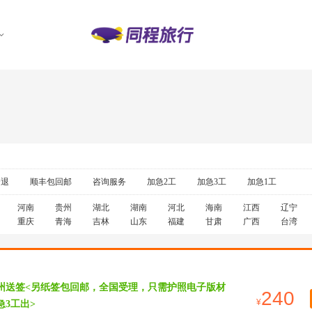
全退
顺丰包回邮
咨询服务
加急2工
加急3工
加急1工
河南
贵州
湖北
湖南
河北
海南
江西
辽宁
重庆
青海
吉林
山东
福建
甘肃
广西
台湾
广州送签<另纸签包回邮，全国受理，只需护照电子版材
240
急3工出>