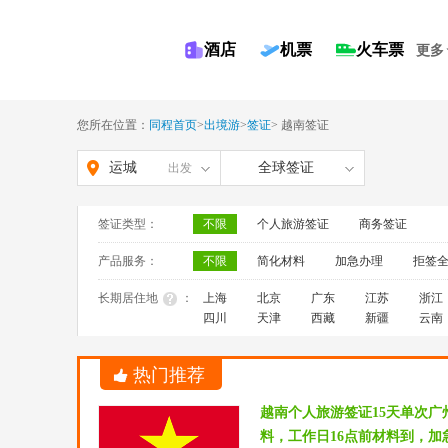
酒店
机票
火车票
更多
您所在位置：
同程首页
>
出境游
>
签证
>
越南签证
运城
全球签证
出发
签证类型：
不限
个人旅游签证
商务签证
产品服务：
不限
简化材料
加急办理
拒签
长期居住地
：
上海
北京
广东
江苏
浙江
四川
天津
西藏
新疆
云南
热门推荐
越南个人旅游签证15天单次
料，工作日16点前材料到，加