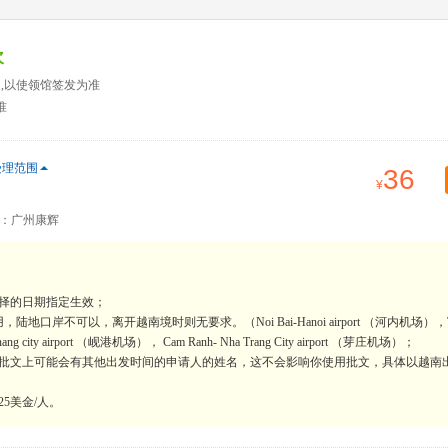
次
天,以使领馆签发为准
准
受理范围
36
：广州康辉
择的日期指定生效；
不可以，离开越南境时则无要求。（Noi Bai-Hanoi airport （河内机场），T
nang city airport （岘港机场）， Cam Ranh- Nha Trang City airport （芽庄机场）；
的批文上可能会有其他出发时间的申请人的姓名，这不会影响你使用批文，具体以越南
5美金/人。