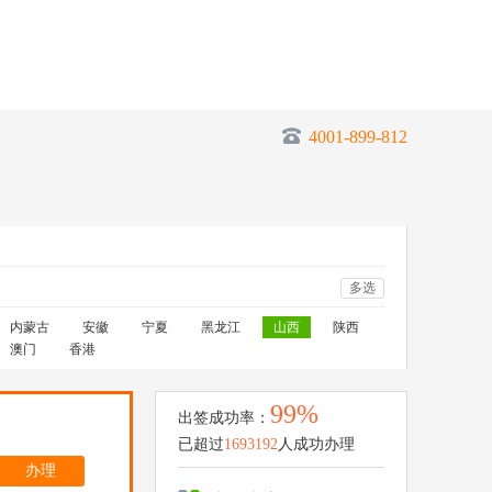
4001-899-812
多选
内蒙古
安徽
宁夏
黑龙江
山西
陕西
澳门
香港
99%
出签成功率：
已超过
1693192
人成功办理
办理