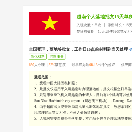
越南个人落地批文15天单
入境次数：单次
停留时长：15
签证有效期：15天,以使领馆签发为
全国受理，落地签批文，工作日16点前材料到当天处理
简化材料
咨询服务
639
人办理
82%
满意度
最早可办理
08-13
出行的签证
供应商
受理范围：
1、受理中国大陆因私护照；
2、此批文仅适用于入境越南时办理落地签，批文根据您订单选
3、只适用乘坐飞机入境越南的申请人，目前有4个机场可以使用，陆地口岸
Son Nhat-Hochiminh city airport （胡志明市机场），Danang - Da
4、由于越南出入境管理局是批量批出落地签批文，故您拿到
境管理局出签页为准，不便之处敬请谅解；
5、入境时需要自费办理落地签，本产品不包含办理落地签费用2