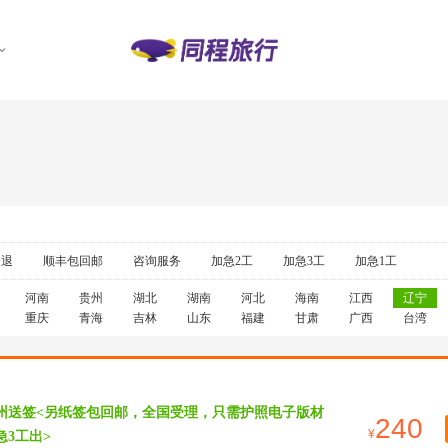
全退
顺丰包回邮
咨询服务
加急2工
加急3工
加急1工
河南
贵州
湖北
湖南
河北
海南
江西
辽宁
重庆
青海
吉林
山东
福建
甘肃
广西
台湾
广州送签<另纸签包回邮，全国受理，只需护照电子版材
240
急3工出>