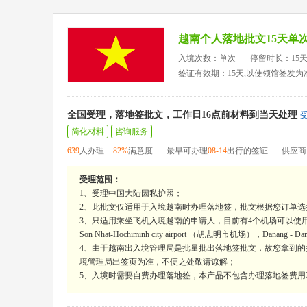
越南个人落地批文15天单
入境次数：单次
停留时长：15
签证有效期：15天,以使领馆签发为
全国受理，落地签批文，工作日16点前材料到当天处理
简化材料
咨询服务
639
人办理
82%
满意度
最早可办理
08-14
出行的签证
供应商
受理范围：
1、受理中国大陆因私护照；
2、此批文仅适用于入境越南时办理落地签，批文根据您订单选
3、只适用乘坐飞机入境越南的申请人，目前有4个机场可以使用，陆地口岸
Son Nhat-Hochiminh city airport （胡志明市机场），Danang - Da
4、由于越南出入境管理局是批量批出落地签批文，故您拿到
境管理局出签页为准，不便之处敬请谅解；
5、入境时需要自费办理落地签，本产品不包含办理落地签费用2