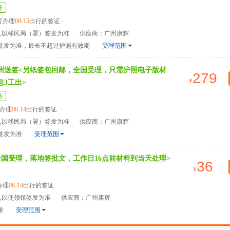
务
可办理
08-15
出行的签证
天,以移民局（署）签发为准
供应商：广州康辉
）签发为准，最长不超过护照有效期
受理范围
广州送签<另纸签包回邮，全国受理，只需护照电子版材
279
急3工出>
务
办理
08-14
出行的签证
天,以移民局（署）签发为准
供应商：广州康辉
签发为准
受理范围
全国受理，落地签批文，工作日16点前材料到当天处理>
36
办理
08-14
出行的签证
天,以使领馆签发为准
供应商：广州康辉
准
受理范围