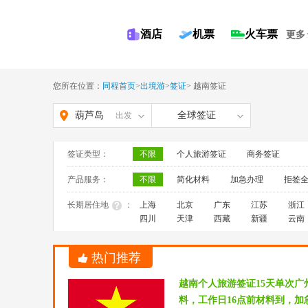
酒店
机票
火车票
更多
您所在位置：
同程首页
>
出境游
>
签证
>
越南签证
葫芦岛
全球签证
出发
签证类型：
不限
个人旅游签证
商务签证
产品服务：
不限
简化材料
加急办理
拒签
长期居住地
：
上海
北京
广东
江苏
浙江
四川
天津
西藏
新疆
云南
热门推荐
越南个人旅游签证15天单次
料，工作日16点前材料到，加