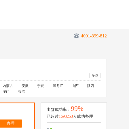
4001-899-812
多选
内蒙古
安徽
宁夏
黑龙江
山西
陕西
澳门
香港
99%
出签成功率：
已超过
1693253
人成功办理
办理