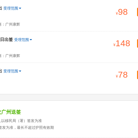
出
受理范围
98
商：广州康辉
当日出签
受理范围
148
商：广州康辉
出
受理范围
78
次广州送签
天,以移民局（署）签发为准
）签发为准，最长不超过护照有效期