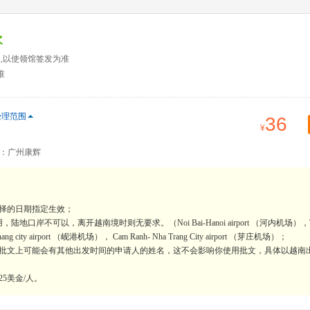
次
天,以使领馆签发为准
准
受理范围
36
：广州康辉
择的日期指定生效；
不可以，离开越南境时则无要求。（Noi Bai-Hanoi airport （河内机场），T
nang city airport （岘港机场）， Cam Ranh- Nha Trang City airport （芽庄机场）；
的批文上可能会有其他出发时间的申请人的姓名，这不会影响你使用批文，具体以越南
5美金/人。