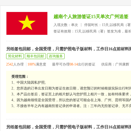
越南个人旅游签证15天单次广州送签
入境次数：单次
停留时长：15天,以移民局（
签证有效期：15天,以移民局（署）签发为准，最
另纸签包回邮，全国受理，只需护照电子版材料，工作日16点前材料
简化材料
顺丰包回邮
咨询服务
2542
人办理
100%
满意度
最早可办理
08-14
出行的签证
供应商：广州康辉
受理范围：
1、中国大陆因私护照;
2、您所选的订单出发日期为签证生效日期，请您预订的时候根据实际出行时
3、本产品出签后，签证页上的相片默认与您护照上相片一致，如有特殊要求
4、因为越南领馆是全国受理，所以您的签证可能会在上海、广州、昆明等国
5、不接收半年之内有越南拒签记录的申请者。注：三年内无拒签记录、无不
另纸签包回邮，全国受理，只需护照电子版材料，工作日16点前材料