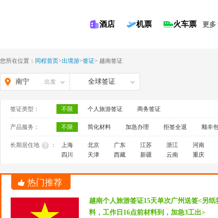
酒店
机票
火车票
更多
您所在位置：
同程首页
>
出境游
>
签证
>
越南签证
南宁
全球签证
出发
签证类型：
不限
个人旅游签证
商务签证
产品服务：
不限
简化材料
加急办理
拒签全退
顺丰
长期居住地
：
上海
北京
广东
江苏
浙江
河南
四川
天津
西藏
新疆
云南
重庆
热门推荐
越南个人旅游签证15天单次广州送签<另
料，工作日16点前材料到，加急3工出>