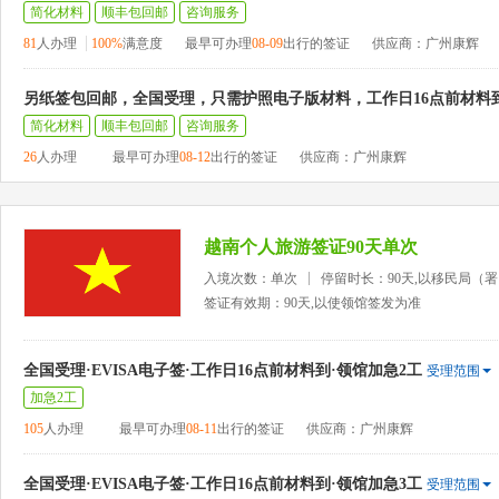
简化材料
顺丰包回邮
咨询服务
81
人办理
100%
满意度
最早可办理
08-09
出行的签证
供应商：广州康辉
另纸签包回邮，全国受理，只需护照电子版材料，工作日16点前材料
简化材料
顺丰包回邮
咨询服务
26
人办理
最早可办理
08-12
出行的签证
供应商：广州康辉
越南个人旅游签证90天单次
入境次数：单次
停留时长：90天,以移民局（
签证有效期：90天,以使领馆签发为准
全国受理·EVISA电子签·工作日16点前材料到·领馆加急2工
受理范围
加急2工
105
人办理
最早可办理
08-11
出行的签证
供应商：广州康辉
全国受理·EVISA电子签·工作日16点前材料到·领馆加急3工
受理范围