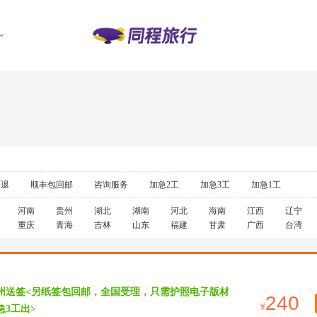
全退
顺丰包回邮
咨询服务
加急2工
加急3工
加急1工
河南
贵州
湖北
湖南
河北
海南
江西
辽宁
重庆
青海
吉林
山东
福建
甘肃
广西
台湾
广州送签<另纸签包回邮，全国受理，只需护照电子版材
240
急3工出>