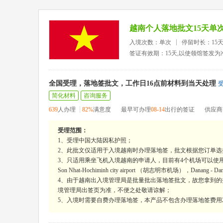
越南个人落地批文15天单
入境次数：单次
停留时长：15
签证有效期：15天,以使领馆签发为
全国受理，落地签批文，工作日16点前材料到当天处理
简化材料
咨询服务
639
人办理
82%
满意度
最早可办理
08-14
出行的签证
供应商
受理范围：
1、受理中国大陆因私护照；
2、此批文仅适用于入境越南时办理落地签，批文根据您订单选
3、只适用乘坐飞机入境越南的申请人，目前有4个机场可以使用，陆地口岸
Son Nhat-Hochiminh city airport （胡志明市机场），Danang - Da
4、由于越南出入境管理局是批量批出落地签批文，故您拿到
境管理局出签页为准，不便之处敬请谅解；
5、入境时需要自费办理落地签，本产品不包含办理落地签费用2