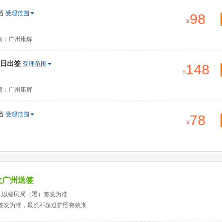
出
受理范围
98
商：广州康辉
当日出签
受理范围
148
商：广州康辉
出
受理范围
78
次广州送签
天,以移民局（署）签发为准
）签发为准，最长不超过护照有效期