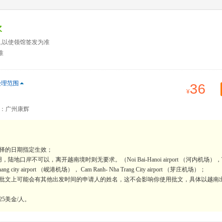
次
天,以使领馆签发为准
准
受理范围
36
：广州康辉
择的日期指定生效；
不可以，离开越南境时则无要求。（Noi Bai-Hanoi airport （河内机场），T
nang city airport （岘港机场）， Cam Ranh- Nha Trang City airport （芽庄机场）；
的批文上可能会有其他出发时间的申请人的姓名，这不会影响你使用批文，具体以越南
5美金/人。