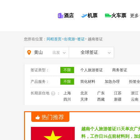
酒店
机票
火车票
更多
您所在位置：
同程首页
>
出境游
>
签证
>
越南签证
黄山
全球签证
出发
签证类型：
不限
个人旅游签证
商务签证
产品服务：
不限
简化材料
加急办理
拒签
长期居住地
：
上海
北京
广东
江苏
浙江
四川
天津
西藏
新疆
云南
热门推荐
越南个人旅游签证15天单次
料，工作日16点前材料到，加