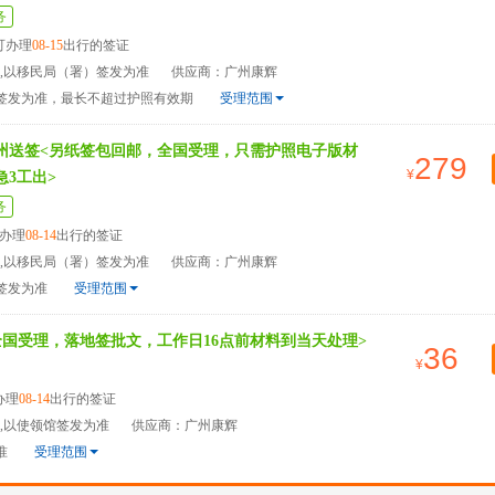
务
可办理
08-15
出行的签证
天,以移民局（署）签发为准
供应商：广州康辉
）签发为准，最长不超过护照有效期
受理范围
广州送签<另纸签包回邮，全国受理，只需护照电子版材
279
急3工出>
务
办理
08-14
出行的签证
天,以移民局（署）签发为准
供应商：广州康辉
签发为准
受理范围
全国受理，落地签批文，工作日16点前材料到当天处理>
36
办理
08-14
出行的签证
天,以使领馆签发为准
供应商：广州康辉
准
受理范围