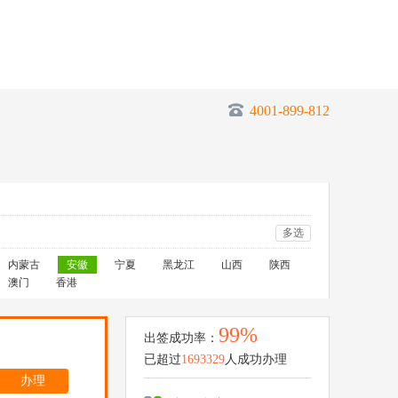
4001-899-812
多选
内蒙古
安徽
宁夏
黑龙江
山西
陕西
澳门
香港
99%
出签成功率：
已超过
1693329
人成功办理
办理