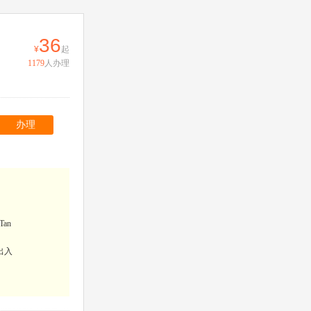
36
起
1179
人办理
办理
an
出入