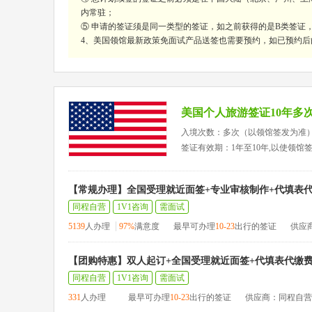
内常驻；
⑤ 申请的签证须是同一类型的签证，如之前获得的是B类签证
4、美国领馆最新政策免面试产品送签也需要预约，如已预约后
美国个人旅游签证10年多
入境次数：多次（以领馆签发为准
签证有效期：1年至10年,以使领馆
【常规办理】全国受理就近面签+专业审核制作+代填表
同程自营
1V1咨询
需面试
5139
人办理
97%
满意度
最早可办理
10-23
出行的签证
供应
【团购特惠】双人起订+全国受理就近面签+代填表代缴
同程自营
1V1咨询
需面试
331
人办理
最早可办理
10-23
出行的签证
供应商：同程自营