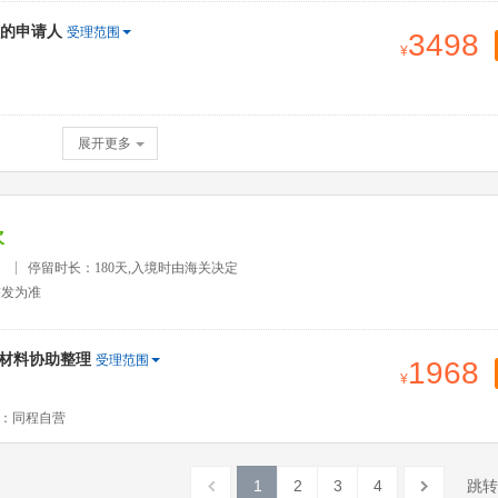
的申请人
受理范围
3498
展开更多
次
）
停留时长：180天,入境时由海关决定
签发为准
签材料协助整理
受理范围
1968
：同程自营
1
2
3
4
跳转