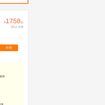
1758
起
263
人办理
办理
或补
国境