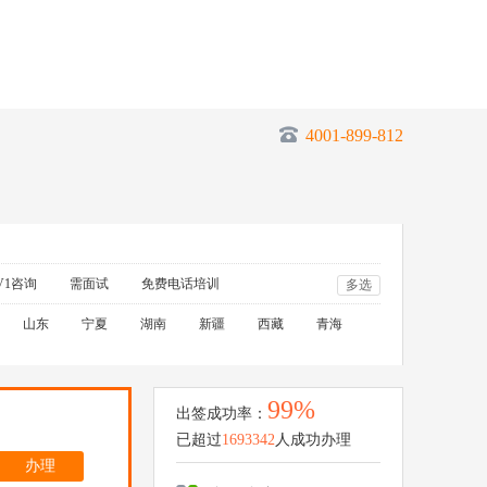
4001-899-812
V1咨询
需面试
免费电话培训
多选
山东
宁夏
湖南
新疆
西藏
青海
99%
出签成功率：
已超过
1693342
人成功办理
办理