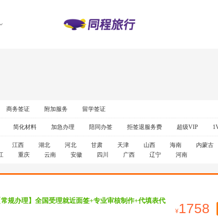
商务签证
附加服务
留学签证
简化材料
加急办理
陪同办签
拒签退服务费
超级VIP
1
江西
湖北
河北
甘肃
天津
山西
海南
内蒙古
江
重庆
云南
安徽
四川
广西
辽宁
河南
【常规办理】全国受理就近面签+专业审核制作+代填表代
1758