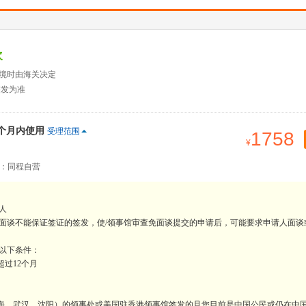
次
入境时由海关决定
签发为准
2个月内使用
受理范围
1758
：同程自营
人
免面谈不能保证签证的签发，使/领事馆审查免面谈提交的申请后，可能要求申请人面谈
足以下条件：
过12个月
上海、武汉、沈阳）的领事处或美国驻香港领事馆签发的且您目前是中国公民或仍在中