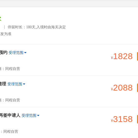
次
）
停留时长：180天,入境时由海关决定
签发为准
预约
受理范围
1828
商：同程自营
整理
受理范围
2088
商：同程自营
签再签申请人
受理范围
3158
：同程自营