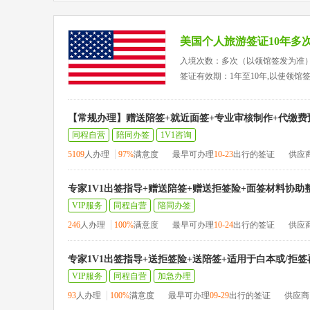
美国个人旅游签证10年多
入境次数：多次（以领馆签发为准
签证有效期：1年至10年,以使领馆
【常规办理】赠送陪签+就近面签+专业审核制作+代缴费
同程自营
陪同办签
1V1咨询
5109
人办理
97%
满意度
最早可办理
10-23
出行的签证
供应
专家1V1出签指导+赠送陪签+赠送拒签险+面签材料协助
VIP服务
同程自营
陪同办签
246
人办理
100%
满意度
最早可办理
10-24
出行的签证
供应
专家1V1出签指导+送拒签险+送陪签+适用于白本或/拒
VIP服务
同程自营
加急办理
93
人办理
100%
满意度
最早可办理
09-29
出行的签证
供应商