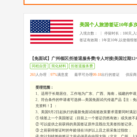
美国个人旅游签证10年多
入境次数：
停留时长：180天,
签证有效期：1年至10年,以使领馆
【免面试】广州领区|拒签退服务费|专人对接|美国过期1
同程自营
简化材料
拒签退服务费
263
人办理
97%
满意度
最早可办理
09-18
出行的签证
供应商
受理范围：
1、适用于长期居住、工作地为广东、广西、海南，福建的申请
2、符合条件的申请者可选择---美国免面试代传递产品【注：
充资料！】：
3、美国9月2日起执行的最新免面试续签政策要求需要同时满
① 续签上一个美国签证（目前上一个签证仍然有效）或失效不超
② 可以提供之前获得的美国签证原件且既往无美签拒签记录。
③ 之前获得签证时的年龄须在18岁以上且之前采集过指纹；
④ 您计划续签的签证之前必须是在中国大陆（北京、广州、