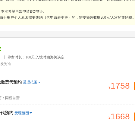
，本次希望再次申请B类签证。
由于用户个人原因需要改约（含申请表变更）的，需要额外收取200元/人次的改约费
次
）
停留时长：180天,入境时由海关决定
签发为准
代缴费代预约
受理范围
1758
商：同程自营
费代预约
受理范围
1668