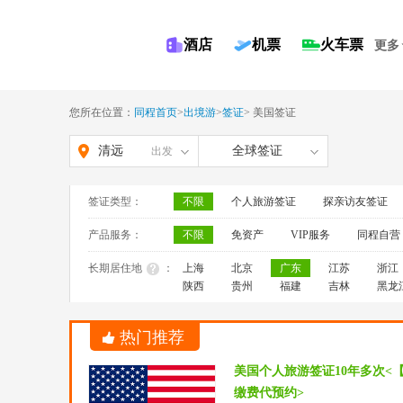
酒店
机票
火车票
更多
您所在位置：
同程首页
>
出境游
>
签证
>
美国签证
清远
全球签证
出发
签证类型：
不限
个人旅游签证
探亲访友签证
产品服务：
不限
免资产
VIP服务
同程自营
长期居住地
：
上海
北京
广东
江苏
浙江
陕西
贵州
福建
吉林
黑龙
热门推荐
美国个人旅游签证10年多次<
缴费代预约>