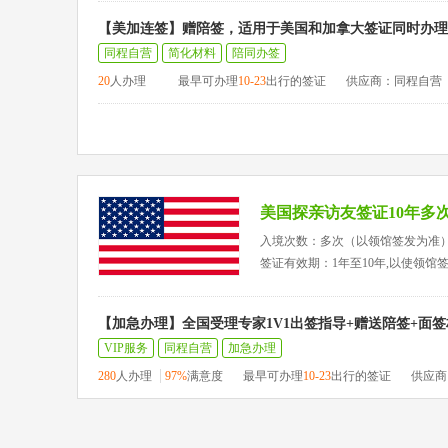
【美加连签】赠陪签，适用于美国和加拿大签证同时办理
同程自营
简化材料
陪同办签
20
人办理
最早可办理
10-23
出行的签证
供应商：同程自营
美国探亲访友签证10年多
入境次数：多次（以领馆签发为准
签证有效期：1年至10年,以使领馆
【加急办理】全国受理专家1V1出签指导+赠送陪签+面
VIP服务
同程自营
加急办理
280
人办理
97%
满意度
最早可办理
10-23
出行的签证
供应商