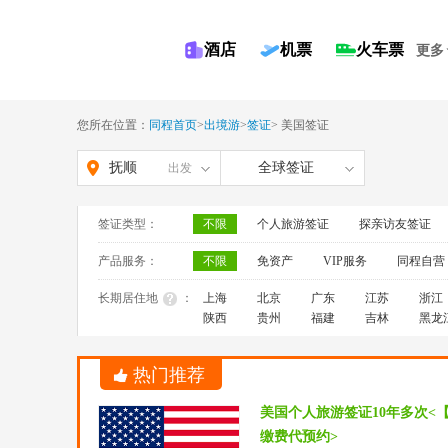
酒店
机票
火车票
更多
您所在位置：
同程首页
>
出境游
>
签证
>
美国签证
抚顺
全球签证
出发
签证类型：
不限
个人旅游签证
探亲访友签证
产品服务：
不限
免资产
VIP服务
同程自营
长期居住地
：
上海
北京
广东
江苏
浙江
陕西
贵州
福建
吉林
黑龙
热门推荐
美国个人旅游签证10年多次<
缴费代预约>