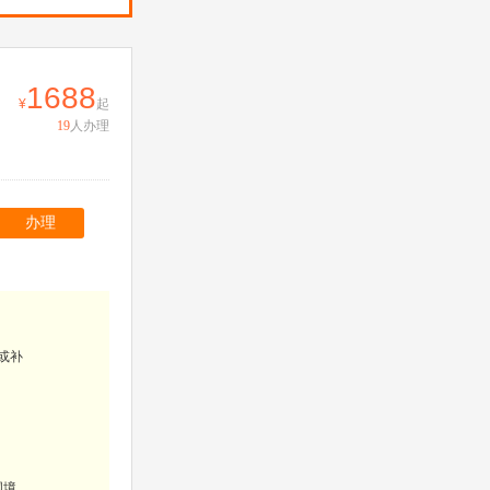
1688
起
19
人办理
办理
或补
国境