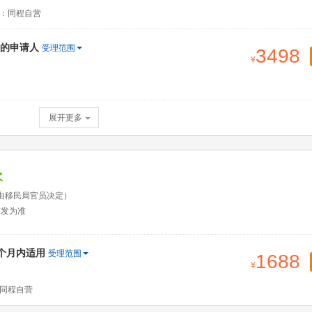
：同程自营
的申请人
受理范围
3498
展开更多
次
由移民局官员决定）
签发为准
2个月内适用
受理范围
1688
同程自营