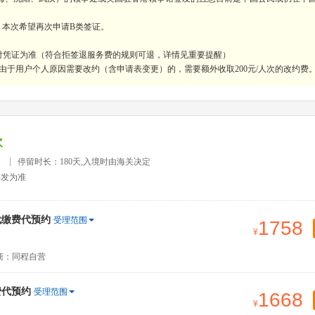
，本次希望再次申请B类签证。
付凭证为准（符合拒签退服务费的规则可退，详情见重要提醒）
由于用户个人原因需要改约（含申请表变更）的，需要额外收取200元/人次的改约费
次
）
停留时长：180天,入境时由海关决定
签发为准
代缴费代预约
受理范围
1758
商：同程自营
费代预约
受理范围
1668