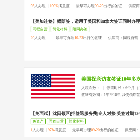
93
人办理
100%
满意度
最早可办理
09-29
出行的签证
供应商
【美加连签】赠陪签，适用于美国和加拿大签证同时办理
同程自营
简化材料
陪同办签
20
人办理
最早可办理
10-23
出行的签证
供应商：同程自营
美国探亲访友签证10年多
入境次数：
停留时长：6个月（
签证有效期：1年至10年,以使领馆
【免面试】沈阳领区|拒签退服务费|专人对接|美签过期1
免资产
同程自营
简化材料
1
人办理
97%
满意度
最早可办理
09-20
出行的签证
供应商：