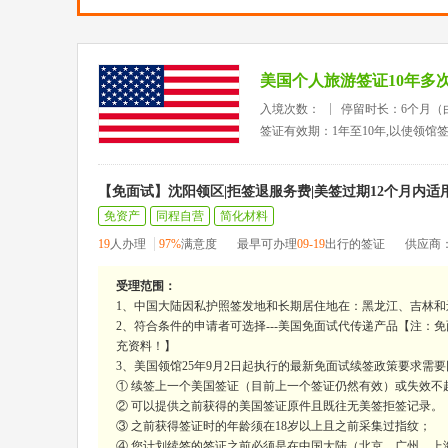
美国个人旅游签证10年多
入境次数：
停留时长：6个月（
签证有效期：1年至10年,以使领馆
【免面试】沈阳领区|拒签退服务费|美签过期12个月内适
免资产
同程自营
简化材料
19
人办理
97%
满意度
最早可办理
09-19
出行的签证
供应商
受理范围：
1、中国大陆因私护照签发地和长期居住地在：黑龙江、吉林和
2、符合条件的申请者可选择---美国免面试代传递产品【注：
充资料！】
3、美国领馆25年9月2日起执行的最新免面试续签政策要求需
① 续签上一个美国签证（目前上一个签证仍然有效）或失效不超
② 可以提供之前获得的美国签证原件且既往无美签拒签记录。
③ 之前获得签证时的年龄须在18岁以上且之前采集过指纹；
④ 您计划续签的签证之前必须是在中国大陆（北京、广州、