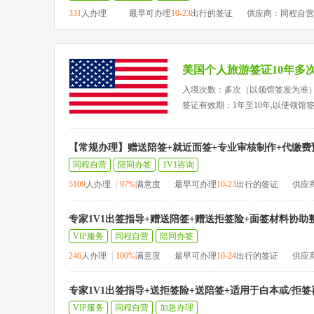
331
人办理
最早可办理
10-23
出行的签证
供应商：同程自营
美国个人旅游签证10年多
入境次数：多次（以领馆签发为准
签证有效期：1年至10年,以使领馆
【常规办理】赠送陪签+就近面签+专业审核制作+代缴费
同程自营
陪同办签
1V1咨询
5109
人办理
97%
满意度
最早可办理
10-23
出行的签证
供应
专家1V1出签指导+赠送陪签+赠送拒签险+面签材料协助
VIP服务
同程自营
陪同办签
246
人办理
100%
满意度
最早可办理
10-24
出行的签证
供应
专家1V1出签指导+送拒签险+送陪签+适用于白本或/拒
VIP服务
同程自营
加急办理