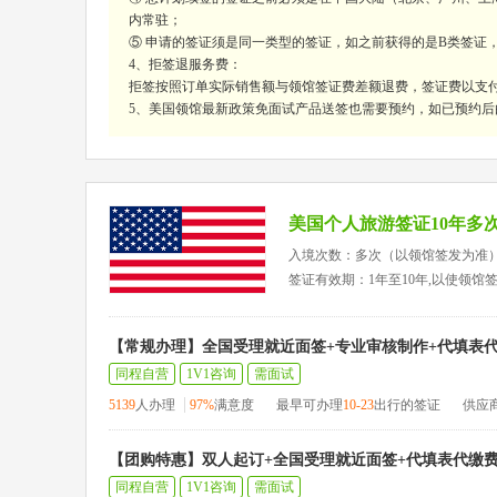
内常驻；
⑤ 申请的签证须是同一类型的签证，如之前获得的是B类签证
4、拒签退服务费：
拒签按照订单实际销售额与领馆签证费差额退费，签证费以支
5、美国领馆最新政策免面试产品送签也需要预约，如已预约后
美国个人旅游签证10年多
入境次数：多次（以领馆签发为准
签证有效期：1年至10年,以使领馆
【常规办理】全国受理就近面签+专业审核制作+代填表
同程自营
1V1咨询
需面试
5139
人办理
97%
满意度
最早可办理
10-23
出行的签证
供应
【团购特惠】双人起订+全国受理就近面签+代填表代缴
同程自营
1V1咨询
需面试