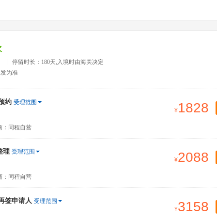
次
）
停留时长：180天,入境时由海关决定
签发为准
预约
受理范围
1828
商：同程自营
整理
受理范围
2088
商：同程自营
签再签申请人
受理范围
3158