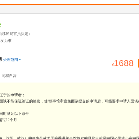
次
由移民局官员决定）
签发为准
用
受理范围
1688
：同程自营
辽宁的申请者；
免面谈不能保证签证的签发，使/领事馆审查免面谈提交的申请后，可能要求申请人面谈
要同时满足以下条件：
过12个月
上海、沈阳、武汉）的领事处或美国驻香港领事馆签发的且您目前是中国公民或仍在中