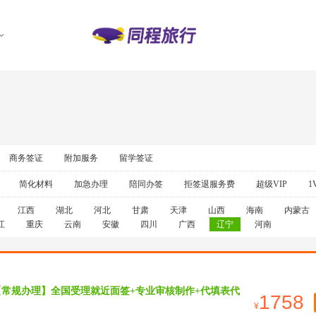
商务签证
附加服务
留学签证
简化材料
加急办理
陪同办签
拒签退服务费
超级VIP
1
江西
湖北
河北
甘肃
天津
山西
海南
内蒙古
江
重庆
云南
安徽
四川
广西
辽宁
河南
【常规办理】全国受理就近面签+专业审核制作+代填表代
1758