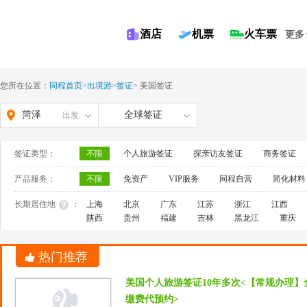
酒店
机票
火车票
更多
您所在位置：
同程首页
>
出境游
>
签证
>
美国签证
菏泽
全球签证
出发
签证类型：
不限
个人旅游签证
探亲访友签证
商务签证
产品服务：
不限
免资产
VIP服务
同程自营
简化材料
长期居住地
：
上海
北京
广东
江苏
浙江
江西
陕西
贵州
福建
吉林
黑龙江
重庆
热门推荐
美国个人旅游签证10年多次<【常规办理】
缴费代预约>