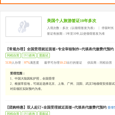
美国个人旅游签证10年多次
入境次数：多次（以领馆签发为准）
停留时长
签证有效期：1年至10年,以使领馆签发为准
【常规办理】全国受理就近面签+专业审核制作+代填表代缴费代预约
同程自营
1V1咨询
需面试
5139
人办理
97%
满意度
最早可办理
10-23
出行的签证
供应商：同程自营
受理范围：
1、中国大陆因私护照，全国受理
2、根据常驻地，可就近选择北京、上海、广州、沈阳、武汉5地领馆安排面试
对应领区实际预约为准。
【团购特惠】双人起订+全国受理就近面签+代填表代缴费代预约
受理
同程自营
1V1咨询
需面试