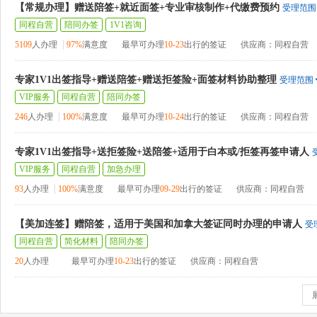
【常规办理】赠送陪签+就近面签+专业审核制作+代缴费预约
受理范围
同程自营
陪同办签
1V1咨询
5109
人办理
97%
满意度
最早可办理
10-23
出行的签证
供应商：同程自营
专家1V1出签指导+赠送陪签+赠送拒签险+面签材料协助整理
受理范围
VIP服务
同程自营
陪同办签
246
人办理
100%
满意度
最早可办理
10-24
出行的签证
供应商：同程自营
专家1V1出签指导+送拒签险+送陪签+适用于白本或/拒签再签申请人
VIP服务
同程自营
加急办理
93
人办理
100%
满意度
最早可办理
09-29
出行的签证
供应商：同程自营
【美加连签】赠陪签，适用于美国和加拿大签证同时办理的申请人
受
同程自营
简化材料
陪同办签
20
人办理
最早可办理
10-23
出行的签证
供应商：同程自营