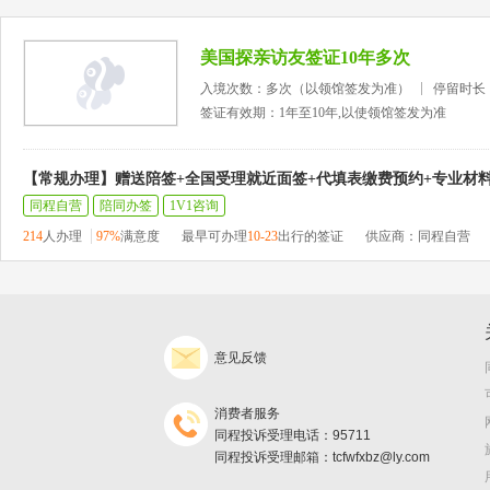
美国探亲访友签证10年多次
入境次数：多次（以领馆签发为准）
停留时长
签证有效期：1年至10年,以使领馆签发为准
【常规办理】赠送陪签+全国受理就近面签+代填表缴费预约+专业材
同程自营
陪同办签
1V1咨询
214
人办理
97%
满意度
最早可办理
10-23
出行的签证
供应商：同程自营
意见反馈
消费者服务
同程投诉受理电话：95711
同程投诉受理邮箱：tcfwfxbz@ly.com