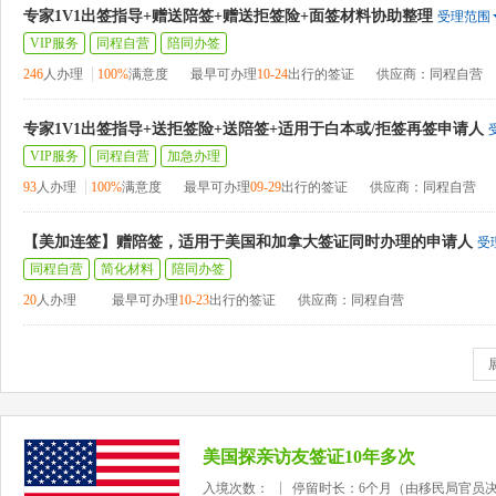
专家1V1出签指导+赠送陪签+赠送拒签险+面签材料协助整理
受理范围
VIP服务
同程自营
陪同办签
246
人办理
100%
满意度
最早可办理
10-24
出行的签证
供应商：同程自营
专家1V1出签指导+送拒签险+送陪签+适用于白本或/拒签再签申请人
VIP服务
同程自营
加急办理
93
人办理
100%
满意度
最早可办理
09-29
出行的签证
供应商：同程自营
【美加连签】赠陪签，适用于美国和加拿大签证同时办理的申请人
受
同程自营
简化材料
陪同办签
20
人办理
最早可办理
10-23
出行的签证
供应商：同程自营
美国探亲访友签证10年多次
入境次数：
停留时长：6个月（由移民局官员