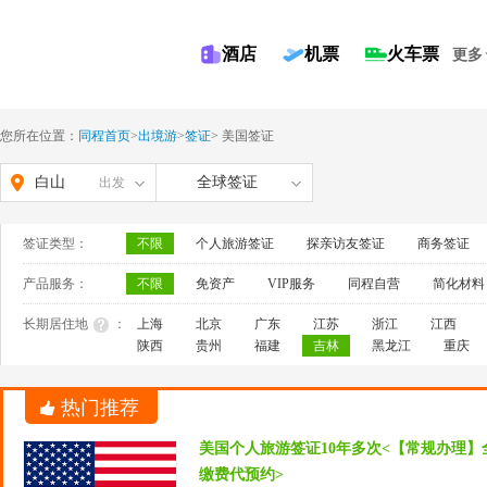
酒店
机票
火车票
更多
您所在位置：
同程首页
>
出境游
>
签证
>
美国签证
白山
全球签证
出发
签证类型：
不限
个人旅游签证
探亲访友签证
商务签证
产品服务：
不限
免资产
VIP服务
同程自营
简化材料
长期居住地
：
上海
北京
广东
江苏
浙江
江西
陕西
贵州
福建
吉林
黑龙江
重庆
热门推荐
美国个人旅游签证10年多次<【常规办理】
缴费代预约>