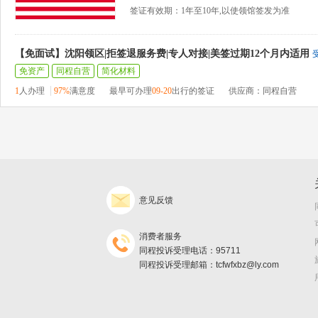
签证有效期：1年至10年,以使领馆签发为准
【免面试】沈阳领区|拒签退服务费|专人对接|美签过期12个月内适用
免资产
同程自营
简化材料
1
人办理
97%
满意度
最早可办理
09-20
出行的签证
供应商：同程自营
意见反馈
消费者服务
同程投诉受理电话：95711
同程投诉受理邮箱：tcfwfxbz@ly.com