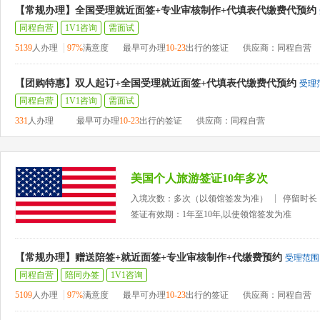
【常规办理】全国受理就近面签+专业审核制作+代填表代缴费代预约
同程自营
1V1咨询
需面试
5139
人办理
97%
满意度
最早可办理
10-23
出行的签证
供应商：同程自营
【团购特惠】双人起订+全国受理就近面签+代填表代缴费代预约
受理
同程自营
1V1咨询
需面试
331
人办理
最早可办理
10-23
出行的签证
供应商：同程自营
美国个人旅游签证10年多次
入境次数：多次（以领馆签发为准）
停留时长
签证有效期：1年至10年,以使领馆签发为准
【常规办理】赠送陪签+就近面签+专业审核制作+代缴费预约
受理范围
同程自营
陪同办签
1V1咨询
5109
人办理
97%
满意度
最早可办理
10-23
出行的签证
供应商：同程自营