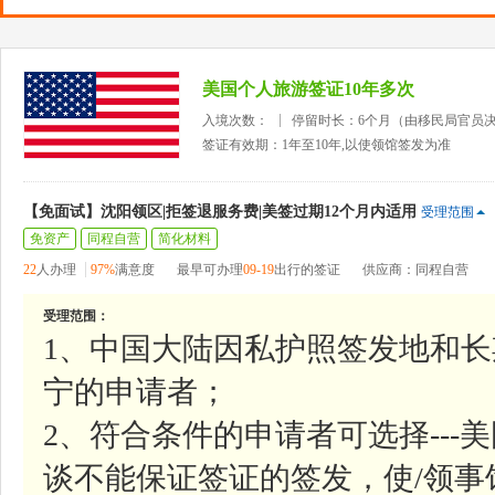
美国个人旅游签证10年多次
入境次数：
停留时长：6个月（由移民局官员
签证有效期：1年至10年,以使领馆签发为准
【免面试】沈阳领区|拒签退服务费|美签过期12个月内适用
受理范围
免资产
同程自营
简化材料
22
人办理
97%
满意度
最早可办理
09-19
出行的签证
供应商：同程自营
受理范围：
1、中国大陆因私护照签发地和
宁的申请者；
2、符合条件的申请者可选择--
谈不能保证签证的签发，使/领