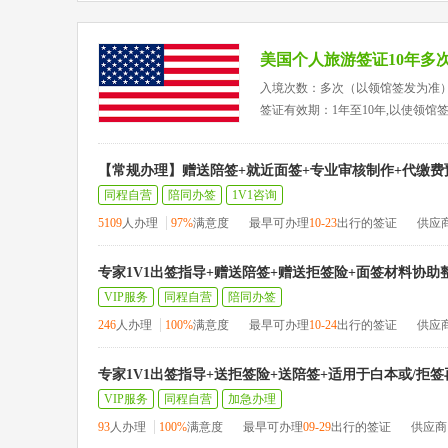
美国个人旅游签证10年多
入境次数：多次（以领馆签发为准
签证有效期：1年至10年,以使领馆
【常规办理】赠送陪签+就近面签+专业审核制作+代缴费
同程自营
陪同办签
1V1咨询
5109
人办理
97%
满意度
最早可办理
10-23
出行的签证
供应
专家1V1出签指导+赠送陪签+赠送拒签险+面签材料协助
VIP服务
同程自营
陪同办签
246
人办理
100%
满意度
最早可办理
10-24
出行的签证
供应
专家1V1出签指导+送拒签险+送陪签+适用于白本或/拒
VIP服务
同程自营
加急办理
93
人办理
100%
满意度
最早可办理
09-29
出行的签证
供应商