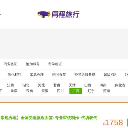
商务签证
附加服务
留学签证
简化材料
加急办理
陪同办签
拒签退服务费
超级VIP
1
江西
湖北
河北
甘肃
天津
山西
海南
内蒙古
江
重庆
云南
安徽
四川
广西
辽宁
河南
【常规办理】全国受理就近面签+专业审核制作+代填表代
1758