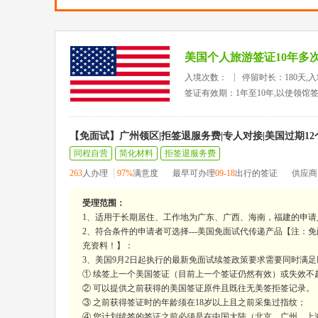
美国个人旅游签证10年多
入境次数：
停留时长：180天,
签证有效期：1年至10年,以使领馆
【免面试】广州领区|拒签退服务费|专人对接|美国过期1
同程自营
简化材料
拒签退服务费
263
人办理
97%
满意度
最早可办理
09-18
出行的签证
供应商
受理范围：
1、适用于长期居住、工作地为广东、广西、海南，福建的申请
2、符合条件的申请者可选择---美国免面试代传递产品【注：
充资料！】：
3、美国9月2日起执行的最新免面试续签政策要求需要同时满
① 续签上一个美国签证（目前上一个签证仍然有效）或失效不超
② 可以提供之前获得的美国签证原件且既往无美签拒签记录。
③ 之前获得签证时的年龄须在18岁以上且之前采集过指纹；
④ 您计划续签的签证之前必须是在中国大陆（北京、广州、