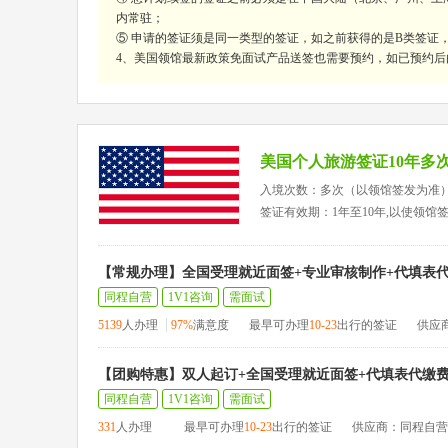
内常驻；
⑤ 申请的签证须是同一类型的签证，如之前获得的是B类签证
4、美国领馆最新政策免面试产品送签也需要预约，如已预约后
美国个人旅游签证10年多
入境次数：多次（以领馆签发为准
签证有效期：1年至10年,以使领馆
【常规办理】全国受理就近面签+专业审核制作+代填表
同程自营
1V1咨询
需面试
5139
人办理
97%
满意度
最早可办理
10-23
出行的签证
供应
【团购特惠】双人起订+全国受理就近面签+代填表代缴
同程自营
1V1咨询
需面试
331
人办理
最早可办理
10-23
出行的签证
供应商：同程自营