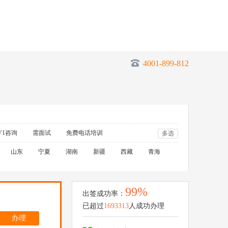
4001-899-812
V1咨询
需面试
免费电话培训
多选
山东
宁夏
湖南
新疆
西藏
青海
99%
出签成功率：
已超过
1693313
人成功办理
办理