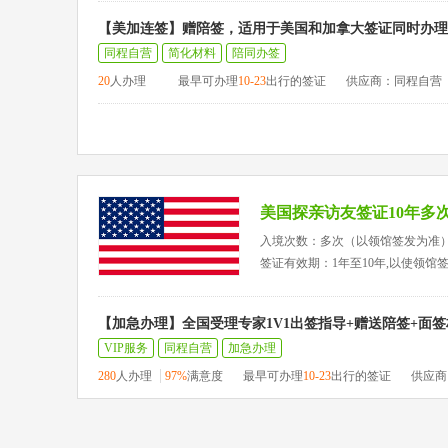
【美加连签】赠陪签，适用于美国和加拿大签证同时办理
同程自营
简化材料
陪同办签
20
人办理
最早可办理
10-23
出行的签证
供应商：同程自营
美国探亲访友签证10年多
入境次数：多次（以领馆签发为准
签证有效期：1年至10年,以使领馆
【加急办理】全国受理专家1V1出签指导+赠送陪签+面
VIP服务
同程自营
加急办理
280
人办理
97%
满意度
最早可办理
10-23
出行的签证
供应商