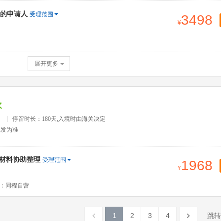
的申请人
受理范围
3498
展开更多
次
）
停留时长：180天,入境时由海关决定
签发为准
签材料协助整理
受理范围
1968
：同程自营
1
2
3
4
跳转