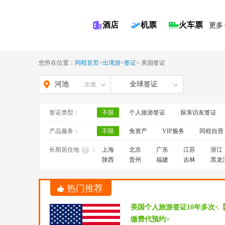
酒店
机票
火车票
更多
您所在位置：
同程首页
>
出境游
>
签证
>
美国签证
河池
全球签证
出发
签证类型：
不限
个人旅游签证
探亲访友签证
产品服务：
不限
免资产
VIP服务
同程自营
长期居住地
：
上海
北京
广东
江苏
浙江
陕西
贵州
福建
吉林
黑龙
热门推荐
美国个人旅游签证10年多次<
缴费代预约>