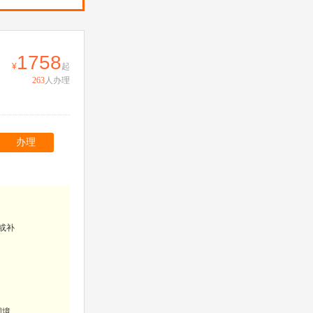
1758
起
263
人办理
办理
或补
国境