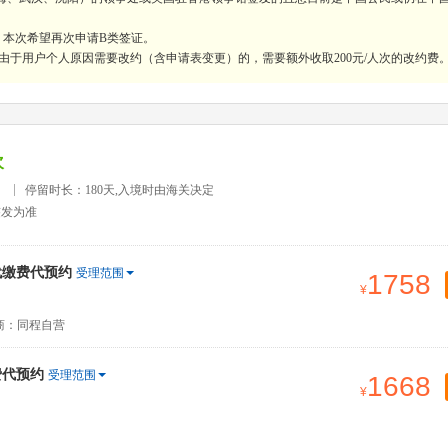
，本次希望再次申请B类签证。
由于用户个人原因需要改约（含申请表变更）的，需要额外收取200元/人次的改约费
次
）
停留时长：180天,入境时由海关决定
签发为准
代缴费代预约
受理范围
1758
商：同程自营
费代预约
受理范围
1668