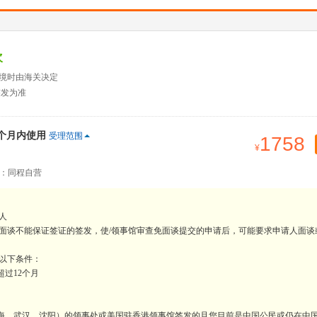
次
入境时由海关决定
签发为准
2个月内使用
受理范围
1758
：同程自营
人
免面谈不能保证签证的签发，使/领事馆审查免面谈提交的申请后，可能要求申请人面谈
足以下条件：
过12个月
上海、武汉、沈阳）的领事处或美国驻香港领事馆签发的且您目前是中国公民或仍在中