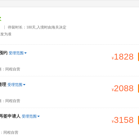
次
）
停留时长：180天,入境时由海关决定
签发为准
预约
受理范围
1828
商：同程自营
整理
受理范围
2088
商：同程自营
签再签申请人
受理范围
3158
：同程自营