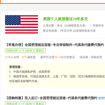
美国个人旅游签证10年多次
入境次数：多次（以领馆签发为准）
停留时长
签证有效期：1年至10年,以使领馆签发为准
【常规办理】全国受理就近面签+专业审核制作+代填表代缴费代预约
同程自营
1V1咨询
需面试
5139
人办理
97%
满意度
最早可办理
10-23
出行的签证
供应商：同程自营
受理范围：
1、中国大陆因私护照，全国受理
2、根据常驻地，可就近选择北京、上海、广州、沈阳、武汉5地领馆安排面试
对应领区实际预约为准。
【团购特惠】双人起订+全国受理就近面签+代填表代缴费代预约
受理
同程自营
1V1咨询
需面试