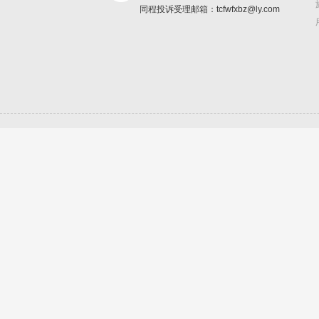
同程投诉受理邮箱：tcfwfxbz@ly.com