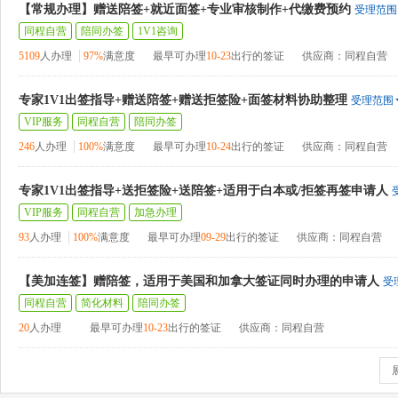
【常规办理】赠送陪签+就近面签+专业审核制作+代缴费预约
受理范围
同程自营
陪同办签
1V1咨询
5109
人办理
97%
满意度
最早可办理
10-23
出行的签证
供应商：同程自营
专家1V1出签指导+赠送陪签+赠送拒签险+面签材料协助整理
受理范围
VIP服务
同程自营
陪同办签
246
人办理
100%
满意度
最早可办理
10-24
出行的签证
供应商：同程自营
专家1V1出签指导+送拒签险+送陪签+适用于白本或/拒签再签申请人
VIP服务
同程自营
加急办理
93
人办理
100%
满意度
最早可办理
09-29
出行的签证
供应商：同程自营
【美加连签】赠陪签，适用于美国和加拿大签证同时办理的申请人
受
同程自营
简化材料
陪同办签
20
人办理
最早可办理
10-23
出行的签证
供应商：同程自营