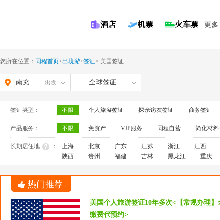
酒店
机票
火车票
更多
您所在位置：
同程首页
>
出境游
>
签证
>
美国签证
南充
全球签证
出发
签证类型：
不限
个人旅游签证
探亲访友签证
商务签证
产品服务：
不限
免资产
VIP服务
同程自营
简化材料
长期居住地
：
上海
北京
广东
江苏
浙江
江西
陕西
贵州
福建
吉林
黑龙江
重庆
热门推荐
美国个人旅游签证10年多次<【常规办理】
缴费代预约>