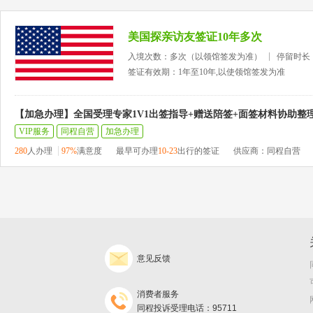
美国探亲访友签证10年多次
入境次数：多次（以领馆签发为准）
停留时长
签证有效期：1年至10年,以使领馆签发为准
【加急办理】全国受理专家1V1出签指导+赠送陪签+面签材料协助整
VIP服务
同程自营
加急办理
280
人办理
97%
满意度
最早可办理
10-23
出行的签证
供应商：同程自营
意见反馈
消费者服务
同程投诉受理电话：95711