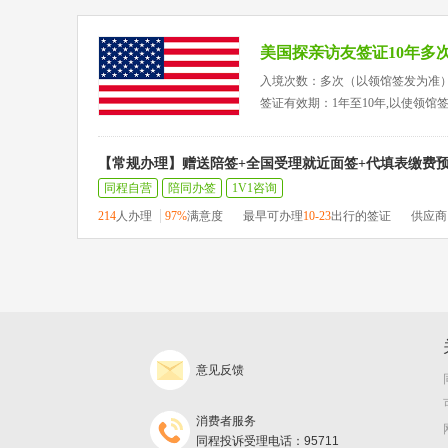
美国探亲访友签证10年多
入境次数：多次（以领馆签发为准
签证有效期：1年至10年,以使领馆
【常规办理】赠送陪签+全国受理就近面签+代填表缴费
同程自营
陪同办签
1V1咨询
214
人办理
97%
满意度
最早可办理
10-23
出行的签证
供应商
意见反馈
消费者服务
同程投诉受理电话：95711