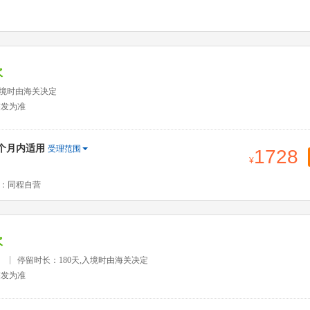
次
入境时由海关决定
签发为准
2个月内适用
受理范围
1728
：同程自营
次
）
停留时长：180天,入境时由海关决定
签发为准