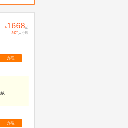
1668
起
5470
人办理
办理
间以
办理