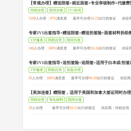
【常规办理】赠送陪签+就近面签+专业审核制作+代缴费
同程自营
陪同办签
1V1咨询
5109
人办理
97%
满意度
最早可办理
10-23
出行的签证
供应
专家1V1出签指导+赠送陪签+赠送拒签险+面签材料协助
VIP服务
同程自营
陪同办签
246
人办理
100%
满意度
最早可办理
10-24
出行的签证
供应
专家1V1出签指导+送拒签险+送陪签+适用于白本或/拒
VIP服务
同程自营
加急办理
93
人办理
100%
满意度
最早可办理
09-29
出行的签证
供应商
【美加连签】赠陪签，适用于美国和加拿大签证同时办理
同程自营
简化材料
陪同办签
20
人办理
最早可办理
10-23
出行的签证
供应商：同程自营