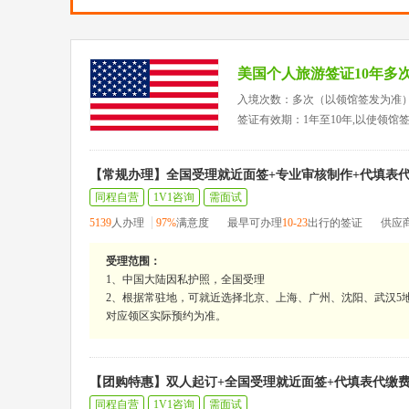
美国个人旅游签证10年多
入境次数：多次（以领馆签发为准
签证有效期：1年至10年,以使领馆
【常规办理】全国受理就近面签+专业审核制作+代填表
同程自营
1V1咨询
需面试
5139
人办理
97%
满意度
最早可办理
10-23
出行的签证
供应
受理范围：
1、中国大陆因私护照，全国受理
2、根据常驻地，可就近选择北京、上海、广州、沈阳、武汉5地
对应领区实际预约为准。
【团购特惠】双人起订+全国受理就近面签+代填表代缴
同程自营
1V1咨询
需面试