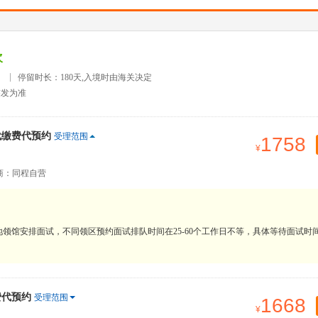
次
）
停留时长：180天,入境时由海关决定
签发为准
代缴费代预约
受理范围
1758
商：同程自营
领馆安排面试，不同领区预约面试排队时间在25-60个工作日不等，具体等待面试时
费代预约
受理范围
1668