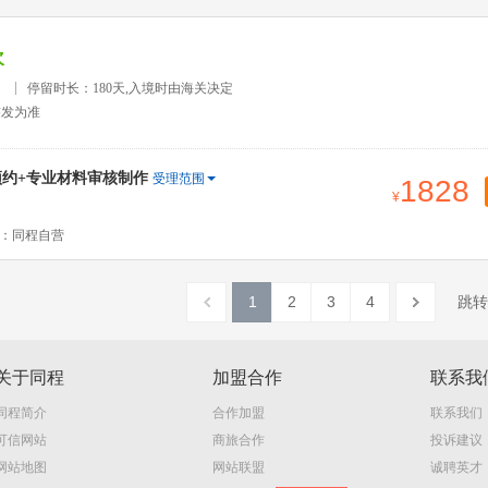
次
）
停留时长：180天,入境时由海关决定
签发为准
预约+专业材料审核制作
受理范围
1828
：同程自营
1
2
3
4
跳转
关于同程
加盟合作
联系我
同程简介
合作加盟
联系我们
可信网站
商旅合作
投诉建议
网站地图
网站联盟
诚聘英才