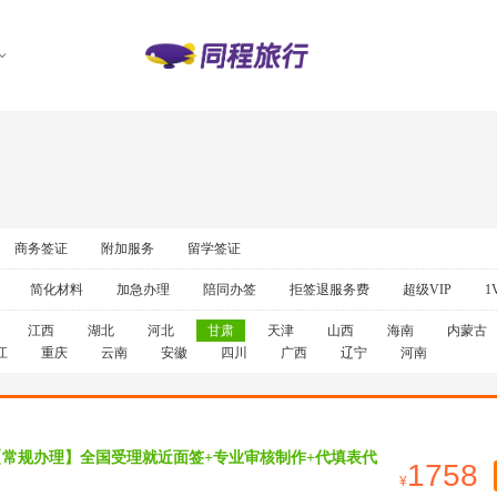
商务签证
附加服务
留学签证
简化材料
加急办理
陪同办签
拒签退服务费
超级VIP
1
江西
湖北
河北
甘肃
天津
山西
海南
内蒙古
江
重庆
云南
安徽
四川
广西
辽宁
河南
【常规办理】全国受理就近面签+专业审核制作+代填表代
1758