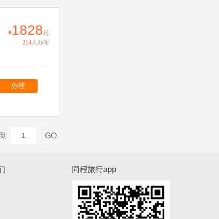
1828
起
214
人办理
办理
GO
到
们
同程旅行app