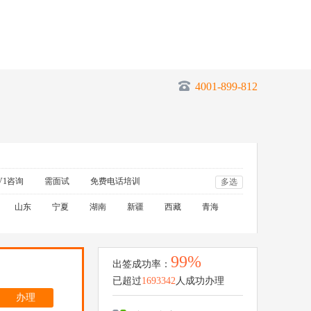
4001-899-812
V1咨询
需面试
免费电话培训
多选
山东
宁夏
湖南
新疆
西藏
青海
99%
出签成功率：
已超过
1693342
人成功办理
办理