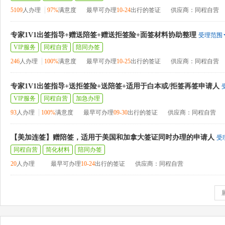
5109
人办理
97%
满意度
最早可办理
10-24
出行的签证
供应商：同程自营
专家1V1出签指导+赠送陪签+赠送拒签险+面签材料协助整理
受理范围
VIP服务
同程自营
陪同办签
246
人办理
100%
满意度
最早可办理
10-25
出行的签证
供应商：同程自营
专家1V1出签指导+送拒签险+送陪签+适用于白本或/拒签再签申请人
VIP服务
同程自营
加急办理
93
人办理
100%
满意度
最早可办理
09-30
出行的签证
供应商：同程自营
【美加连签】赠陪签，适用于美国和加拿大签证同时办理的申请人
受
同程自营
简化材料
陪同办签
20
人办理
最早可办理
10-24
出行的签证
供应商：同程自营