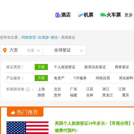
酒店
机票
火车票
更多
您所在位置：
同程首页
>
出境游
>
签证
>
美国签证
六安
全球签证
出发
签证类型：
不限
个人旅游签证
探亲访友签证
商务签证
产品服务：
不限
免资产
VIP服务
同程自营
简化材料
长期居住地
：
上海
北京
广东
江苏
浙江
江西
陕西
贵州
福建
吉林
黑龙江
重庆
热门推荐
美国个人旅游签证10年多次<【常规办理】
缴费代预约>