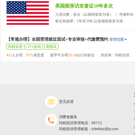
美国探亲访友签证10年多次
入境次数：多次（以领馆签发为准）
停留时长
签证有效期：1年至10年,以使领馆签发为准
【常规办理】全国受理就近面试+专业审核+代缴费预约
受理范围
同程自营
1V1咨询
需面试
413
人办理
97%
满意度
最早可办理
10-24
出行的签证
供应商：同程自营
意见反馈
消费者服务
同程投诉受理电话：95711
同程投诉受理邮箱：tcfwfxbz@ly.com