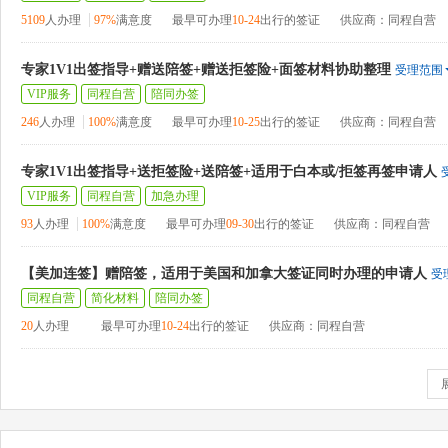
5109
人办理
97%
满意度
最早可办理
10-24
出行的签证
供应商：同程自营
专家1V1出签指导+赠送陪签+赠送拒签险+面签材料协助整理
受理范围
VIP服务
同程自营
陪同办签
246
人办理
100%
满意度
最早可办理
10-25
出行的签证
供应商：同程自营
专家1V1出签指导+送拒签险+送陪签+适用于白本或/拒签再签申请人
VIP服务
同程自营
加急办理
93
人办理
100%
满意度
最早可办理
09-30
出行的签证
供应商：同程自营
【美加连签】赠陪签，适用于美国和加拿大签证同时办理的申请人
受
同程自营
简化材料
陪同办签
20
人办理
最早可办理
10-24
出行的签证
供应商：同程自营