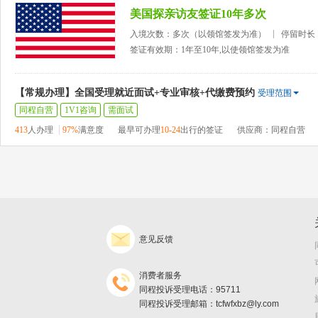
美国探亲访友签证10年多次
入境次数：多次（以领馆签发为准）
停留时长
签证有效期：1年至10年,以使领馆签发为准
【常规办理】全国受理就近面试+专业审核+代缴费预约
受理范围
同程自营
1V1咨询
需面试
413
人办理
97%
满意度
最早可办理
10-24
出行的签证
供应商：同程自营
意见反馈
消费者服务
同程投诉受理电话：95711
同程投诉受理邮箱：tcfwfxbz@ly.com