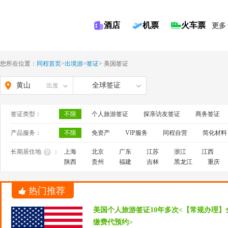
酒店
机票
火车票
更多
您所在位置：
同程首页
>
出境游
>
签证
>
美国签证
黄山
全球签证
出发
签证类型：
不限
个人旅游签证
探亲访友签证
商务签证
产品服务：
不限
免资产
VIP服务
同程自营
简化材料
长期居住地
：
上海
北京
广东
江苏
浙江
江西
陕西
贵州
福建
吉林
黑龙江
重庆
热门推荐
美国个人旅游签证10年多次<【常规办理】
缴费代预约>