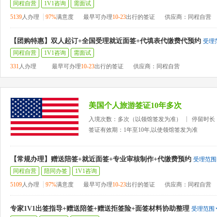
同程自营
1V1咨询
需面试
5139
人办理
97%
满意度
最早可办理
10-23
出行的签证
供应商：同程自营
【团购特惠】双人起订+全国受理就近面签+代填表代缴费代预约
受理
同程自营
1V1咨询
需面试
331
人办理
最早可办理
10-23
出行的签证
供应商：同程自营
美国个人旅游签证10年多次
入境次数：多次（以领馆签发为准）
停留时长
签证有效期：1年至10年,以使领馆签发为准
【常规办理】赠送陪签+就近面签+专业审核制作+代缴费预约
受理范围
同程自营
陪同办签
1V1咨询
5109
人办理
97%
满意度
最早可办理
10-23
出行的签证
供应商：同程自营
专家1V1出签指导+赠送陪签+赠送拒签险+面签材料协助整理
受理范围