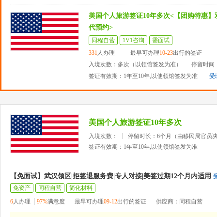
美国个人旅游签证10年多次<【团购特惠】
代预约>
同程自营
1V1咨询
需面试
331
人办理
最早可办理
10-23
出行的签证
入境次数：多次（以领馆签发为准）
停留时间：
签证有效期：1年至10年,以使领馆签发为准
受
美国个人旅游签证10年多次
入境次数：
停留时长：6个月（由移民局官员
签证有效期：1年至10年,以使领馆签发为准
【免面试】武汉领区|拒签退服务费|专人对接|美签过期12个月内适用
免资产
同程自营
简化材料
6
人办理
97%
满意度
最早可办理
09-12
出行的签证
供应商：同程自营