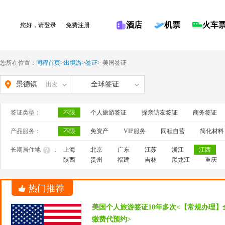
酒店
机票
火车
您好，请
登录
免费注册
您所在位置：
同程首页
>
出境游
>
签证
>
美国签证
景德镇
全球签证
出发
签证类型：
不限
个人旅游签证
探亲访友签证
商务签证
产品服务：
不限
免资产
VIP服务
同程自营
简化材料
长期居住地
：
上海
北京
广东
江苏
浙江
江西
陕西
贵州
福建
吉林
黑龙江
重庆
热门推荐
美国个人旅游签证10年多次<【常规办理】
缴费代预约>