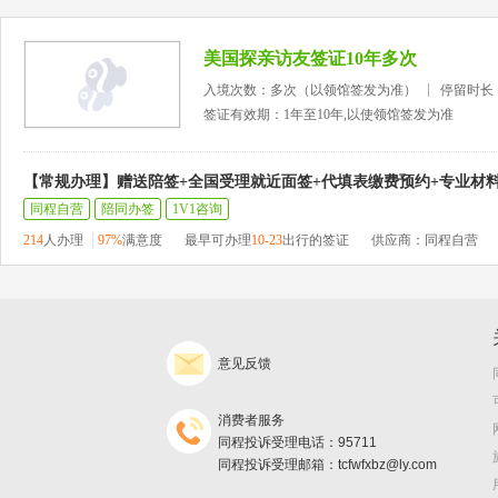
美国探亲访友签证10年多次
入境次数：多次（以领馆签发为准）
停留时长
签证有效期：1年至10年,以使领馆签发为准
【常规办理】赠送陪签+全国受理就近面签+代填表缴费预约+专业材
同程自营
陪同办签
1V1咨询
214
人办理
97%
满意度
最早可办理
10-23
出行的签证
供应商：同程自营
意见反馈
消费者服务
同程投诉受理电话：95711
同程投诉受理邮箱：tcfwfxbz@ly.com