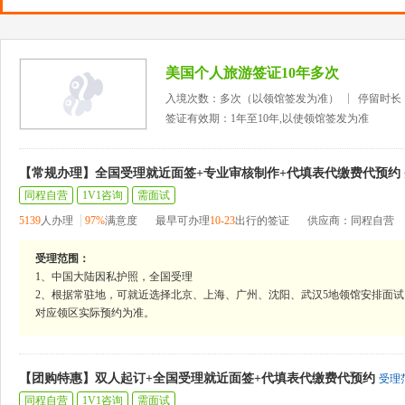
美国个人旅游签证10年多次
入境次数：多次（以领馆签发为准）
停留时长
签证有效期：1年至10年,以使领馆签发为准
【常规办理】全国受理就近面签+专业审核制作+代填表代缴费代预约
同程自营
1V1咨询
需面试
5139
人办理
97%
满意度
最早可办理
10-23
出行的签证
供应商：同程自营
受理范围：
1、中国大陆因私护照，全国受理
2、根据常驻地，可就近选择北京、上海、广州、沈阳、武汉5地领馆安排面试
对应领区实际预约为准。
【团购特惠】双人起订+全国受理就近面签+代填表代缴费代预约
受理
同程自营
1V1咨询
需面试