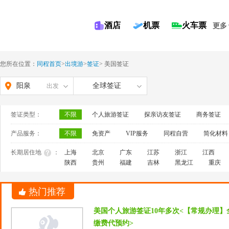
酒店
机票
火车票
更多
您所在位置：
同程首页
>
出境游
>
签证
>
美国签证
阳泉
全球签证
出发
签证类型：
不限
个人旅游签证
探亲访友签证
商务签证
产品服务：
不限
免资产
VIP服务
同程自营
简化材料
长期居住地
：
上海
北京
广东
江苏
浙江
江西
陕西
贵州
福建
吉林
黑龙江
重庆
热门推荐
美国个人旅游签证10年多次<【常规办理】
缴费代预约>