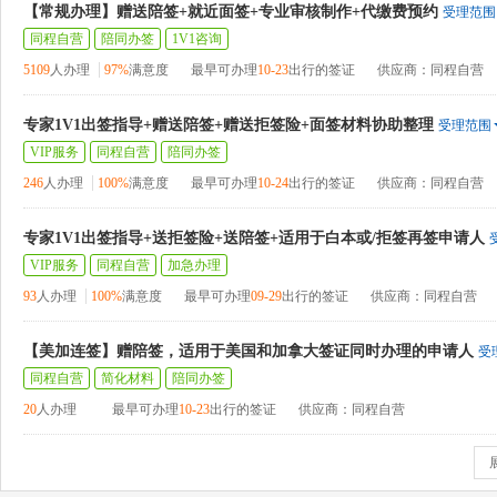
【常规办理】赠送陪签+就近面签+专业审核制作+代缴费预约
受理范围
同程自营
陪同办签
1V1咨询
5109
人办理
97%
满意度
最早可办理
10-23
出行的签证
供应商：同程自营
专家1V1出签指导+赠送陪签+赠送拒签险+面签材料协助整理
受理范围
VIP服务
同程自营
陪同办签
246
人办理
100%
满意度
最早可办理
10-24
出行的签证
供应商：同程自营
专家1V1出签指导+送拒签险+送陪签+适用于白本或/拒签再签申请人
VIP服务
同程自营
加急办理
93
人办理
100%
满意度
最早可办理
09-29
出行的签证
供应商：同程自营
【美加连签】赠陪签，适用于美国和加拿大签证同时办理的申请人
受
同程自营
简化材料
陪同办签
20
人办理
最早可办理
10-23
出行的签证
供应商：同程自营