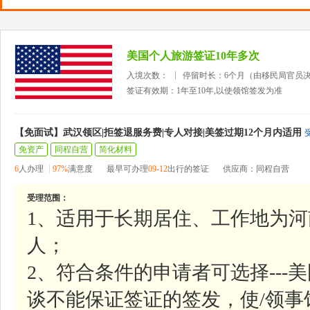
美国个人旅游签证10年多次
入境次数：
停留时长：6个月（由移民局官员
签证有效期：1年至10年,以使领馆签发为准
【免面试】武汉领区|拒签退服务费|专人对接|美签过期12个月内适用
免资产
同程自营
简化材料
6
人办理
97%
满意度
最早可办理
09-12
出行的签证
供应商：同程自营
受理范围：
1、适用于长期居住、工作地为
人；
2、符合条件的申请者可选择--
谈不能保证签证的签发，使/领