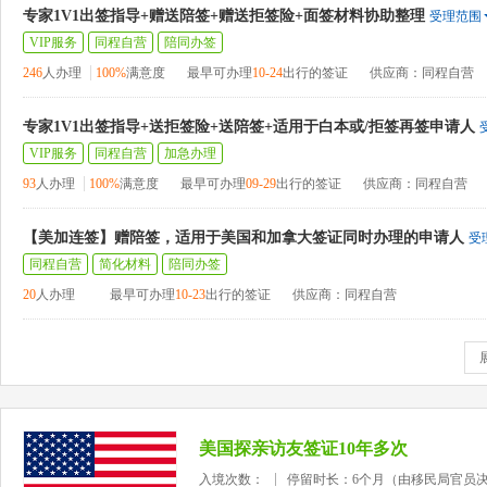
专家1V1出签指导+赠送陪签+赠送拒签险+面签材料协助整理
受理范围
VIP服务
同程自营
陪同办签
246
人办理
100%
满意度
最早可办理
10-24
出行的签证
供应商：同程自营
专家1V1出签指导+送拒签险+送陪签+适用于白本或/拒签再签申请人
VIP服务
同程自营
加急办理
93
人办理
100%
满意度
最早可办理
09-29
出行的签证
供应商：同程自营
【美加连签】赠陪签，适用于美国和加拿大签证同时办理的申请人
受
同程自营
简化材料
陪同办签
20
人办理
最早可办理
10-23
出行的签证
供应商：同程自营
美国探亲访友签证10年多次
入境次数：
停留时长：6个月（由移民局官员