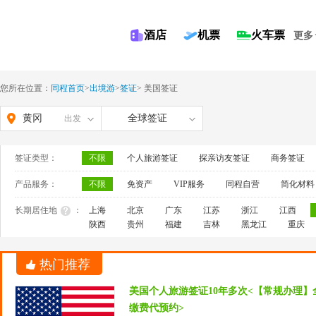
酒店
机票
火车票
更多
您所在位置：
同程首页
>
出境游
>
签证
>
美国签证
黄冈
全球签证
出发
签证类型：
不限
个人旅游签证
探亲访友签证
商务签证
产品服务：
不限
免资产
VIP服务
同程自营
简化材料
长期居住地
：
上海
北京
广东
江苏
浙江
江西
陕西
贵州
福建
吉林
黑龙江
重庆
热门推荐
美国个人旅游签证10年多次<【常规办理】
缴费代预约>