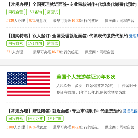
【常规办理】全国受理就近面签+专业审核制作+代填表代缴费代预约
同程自营
1V1咨询
需面试
5139
人办理
97%
满意度
最早可办理
10-23
出行的签证
供应商：同程自营
【团购特惠】双人起订+全国受理就近面签+代填表代缴费代预约
受理
同程自营
1V1咨询
需面试
331
人办理
最早可办理
10-23
出行的签证
供应商：同程自营
美国个人旅游签证10年多次
入境次数：多次（以领馆签发为准）
停留时长
签证有效期：1年至10年,以使领馆签发为准
【常规办理】赠送陪签+就近面签+专业审核制作+代缴费预约
受理范围
同程自营
陪同办签
1V1咨询
5109
人办理
97%
满意度
最早可办理
10-23
出行的签证
供应商：同程自营