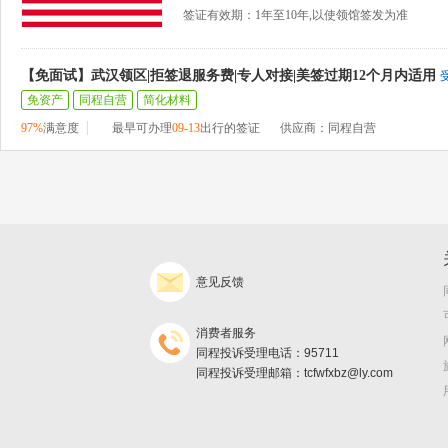
签证有效期：1年至10年,以使领馆签发为准
【免面试】武汉领区|拒签退服务费|专人对接|美签过期12个月内适用
免资产
同程自营
简化材料
97%
满意度
最早可办理
09-13
出行的签证
供应商：同程自营
意见反馈
消费者服务
同程投诉受理电话：95711
同程投诉受理邮箱：tcfwfxbz@ly.com