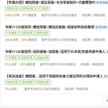
【常规办理】赠送陪签+就近面签+专业审核制作+代缴费预约
受理范围
同程自营
陪同办签
1V1咨询
5109
人办理
97%
满意度
最早可办理
10-23
出行的签证
供应商：同程自营
专家1V1出签指导+赠送陪签+赠送拒签险+面签材料协助整理
受理范围
VIP服务
同程自营
陪同办签
246
人办理
100%
满意度
最早可办理
10-24
出行的签证
供应商：同程自营
专家1V1出签指导+送拒签险+送陪签+适用于白本或/拒签再签申请人
VIP服务
同程自营
加急办理
93
人办理
100%
满意度
最早可办理
09-29
出行的签证
供应商：同程自营
【美加连签】赠陪签，适用于美国和加拿大签证同时办理的申请人
受
同程自营
简化材料
陪同办签
20
人办理
最早可办理
10-23
出行的签证
供应商：同程自营