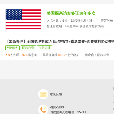
美国探亲访友签证10年多次
入境次数：多次（以领馆签发为准）
停留时长
签证有效期：1年至10年,以使领馆签发为准
【加急办理】全国受理专家1V1出签指导+赠送陪签+面签材料协助整
VIP服务
同程自营
加急办理
280
人办理
97%
满意度
最早可办理
10-23
出行的签证
供应商：同程自营
意见反馈
消费者服务
同程投诉受理电话：95711