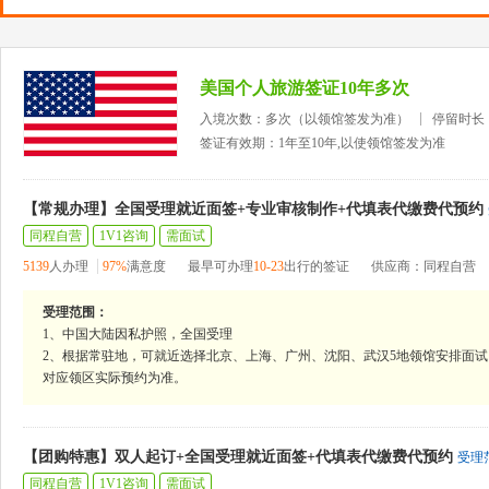
美国个人旅游签证10年多次
入境次数：多次（以领馆签发为准）
停留时长
签证有效期：1年至10年,以使领馆签发为准
【常规办理】全国受理就近面签+专业审核制作+代填表代缴费代预约
同程自营
1V1咨询
需面试
5139
人办理
97%
满意度
最早可办理
10-23
出行的签证
供应商：同程自营
受理范围：
1、中国大陆因私护照，全国受理
2、根据常驻地，可就近选择北京、上海、广州、沈阳、武汉5地领馆安排面试
对应领区实际预约为准。
【团购特惠】双人起订+全国受理就近面签+代填表代缴费代预约
受理
同程自营
1V1咨询
需面试