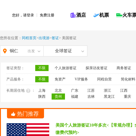
酒店
机票
火车
您好，请
登录
免费注册
您所在位置：
同程首页
>
出境游
>
签证
>
美国签证
铜仁
全球签证
出发
签证类型：
不限
个人旅游签证
探亲访友签证
商务签证
产品服务：
不限
免资产
VIP服务
同程自营
简化材料
长期居住地
：
上海
北京
广东
江苏
浙江
江西
陕西
贵州
福建
吉林
黑龙江
重庆
热门推荐
美国个人旅游签证10年多次<【常规办理】
缴费代预约>