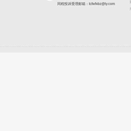
同程投诉受理邮箱：tcfwfxbz@ly.com