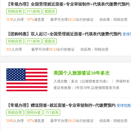
【常规办理】全国受理就近面签+专业审核制作+代填表代缴费代预约
同程自营
1V1咨询
需面试
5139
人办理
97%
满意度
最早可办理
10-23
出行的签证
供应商：同程自营
【团购特惠】双人起订+全国受理就近面签+代填表代缴费代预约
受理
同程自营
1V1咨询
需面试
331
人办理
最早可办理
10-23
出行的签证
供应商：同程自营
美国个人旅游签证10年多次
入境次数：多次（以领馆签发为准）
停留时长
签证有效期：1年至10年,以使领馆签发为准
【常规办理】赠送陪签+就近面签+专业审核制作+代缴费预约
受理范围
同程自营
陪同办签
1V1咨询
5109
人办理
97%
满意度
最早可办理
10-23
出行的签证
供应商：同程自营