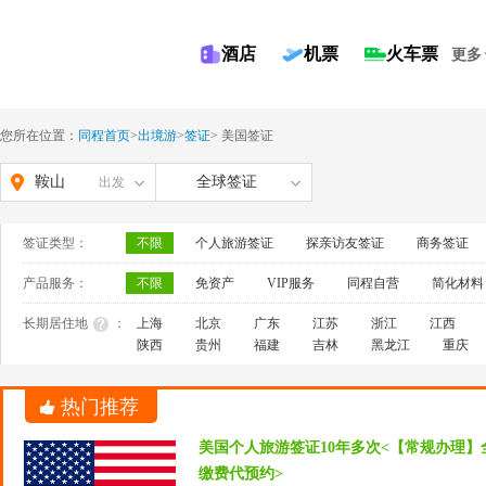
酒店
机票
火车票
更多
您所在位置：
同程首页
>
出境游
>
签证
>
美国签证
鞍山
全球签证
出发
签证类型：
不限
个人旅游签证
探亲访友签证
商务签证
产品服务：
不限
免资产
VIP服务
同程自营
简化材料
长期居住地
：
上海
北京
广东
江苏
浙江
江西
陕西
贵州
福建
吉林
黑龙江
重庆
热门推荐
美国个人旅游签证10年多次<【常规办理】
缴费代预约>