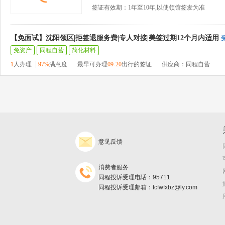
签证有效期：1年至10年,以使领馆签发为准
【免面试】沈阳领区|拒签退服务费|专人对接|美签过期12个月内适用
免资产
同程自营
简化材料
1
人办理
97%
满意度
最早可办理
09-20
出行的签证
供应商：同程自营
意见反馈
消费者服务
同程投诉受理电话：95711
同程投诉受理邮箱：tcfwfxbz@ly.com