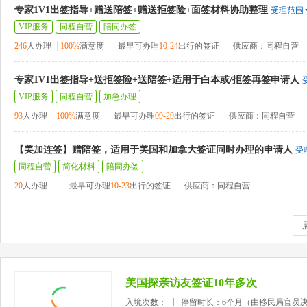
专家1V1出签指导+赠送陪签+赠送拒签险+面签材料协助整理
受理范围
VIP服务
同程自营
陪同办签
246
人办理
100%
满意度
最早可办理
10-24
出行的签证
供应商：同程自营
专家1V1出签指导+送拒签险+送陪签+适用于白本或/拒签再签申请人
VIP服务
同程自营
加急办理
93
人办理
100%
满意度
最早可办理
09-29
出行的签证
供应商：同程自营
【美加连签】赠陪签，适用于美国和加拿大签证同时办理的申请人
受
同程自营
简化材料
陪同办签
20
人办理
最早可办理
10-23
出行的签证
供应商：同程自营
美国探亲访友签证10年多次
入境次数：
停留时长：6个月（由移民局官员