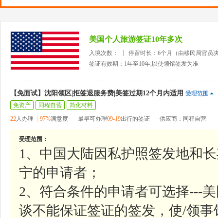
美国个人旅游签证10年多次
入境次数：
停留时长：6个月（由移民局官员
签证有效期：1年至10年,以使领馆签发为准
【免面试】沈阳领区|拒签退服务费|美签过期12个月内适用
受理范围
免资产
同程自营
简化材料
22
人办理
97%
满意度
最早可办理
09-19
出行的签证
供应商：同程自营
受理范围：
1、中国大陆因私护照签发地和
宁的申请者；
2、符合条件的申请者可选择--
谈不能保证签证的签发，使/领