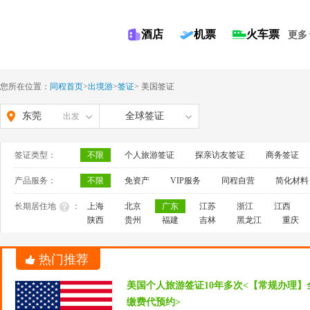
酒店
机票
火车票
更多
您所在位置：
同程首页
>
出境游
>
签证
>
美国签证
东莞
全球签证
出发
签证类型：
不限
个人旅游签证
探亲访友签证
商务签证
产品服务：
不限
免资产
VIP服务
同程自营
简化材料
长期居住地
：
上海
北京
广东
江苏
浙江
江西
陕西
贵州
福建
吉林
黑龙江
重庆
热门推荐
美国个人旅游签证10年多次<【常规办理】
缴费代预约>