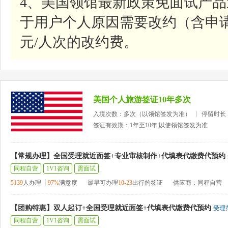
4、美国领馆最新政策免面试产
于用户个人原因需要改约（含申请
元/人次的改约费。
美国个人旅游签证10年多次
入境次数：多次（以领馆签发为准）
停留时长
签证有效期：1年至10年,以使领馆签发为准
【常规办理】全国受理就近面签+专业审核制作+代填表代缴费代预约
同程自营
1V1咨询
需面试
5139
人办理
97%
满意度
最早可办理
10-23
出行的签证
供应商：同程自营
【团购特惠】双人起订+全国受理就近面签+代填表代缴费代预约
受理
同程自营
1V1咨询
需面试