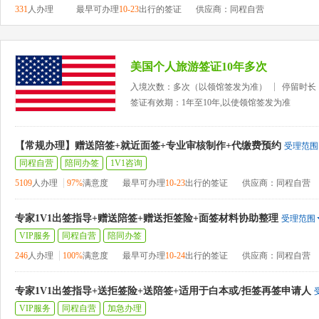
331
人办理
最早可办理
10-23
出行的签证
供应商：同程自营
美国个人旅游签证10年多次
入境次数：多次（以领馆签发为准）
停留时长
签证有效期：1年至10年,以使领馆签发为准
【常规办理】赠送陪签+就近面签+专业审核制作+代缴费预约
受理范围
同程自营
陪同办签
1V1咨询
5109
人办理
97%
满意度
最早可办理
10-23
出行的签证
供应商：同程自营
专家1V1出签指导+赠送陪签+赠送拒签险+面签材料协助整理
受理范围
VIP服务
同程自营
陪同办签
246
人办理
100%
满意度
最早可办理
10-24
出行的签证
供应商：同程自营
专家1V1出签指导+送拒签险+送陪签+适用于白本或/拒签再签申请人
VIP服务
同程自营
加急办理