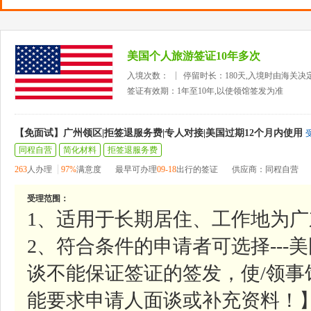
美国个人旅游签证10年多次
入境次数：
停留时长：180天,入境时由海关决
签证有效期：1年至10年,以使领馆签发为准
【免面试】广州领区|拒签退服务费|专人对接|美国过期12个月内使用
同程自营
简化材料
拒签退服务费
263
人办理
97%
满意度
最早可办理
09-18
出行的签证
供应商：同程自营
受理范围：
1、适用于长期居住、工作地为
2、符合条件的申请者可选择--
谈不能保证签证的签发，使/领
能要求申请人面谈或补充资料！