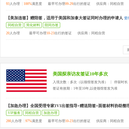
93
人办理
100%
满意度
最早可办理
09-29
出行的签证
供应商：同程自营
【美加连签】赠陪签，适用于美国和加拿大签证同时办理的申请人
受
同程自营
简化材料
陪同办签
20
人办理
最早可办理
10-23
出行的签证
供应商：同程自营
美国探亲访友签证10年多次
入境次数：多次（以领馆签发为准）
停留时长
签证有效期：1年至10年,以使领馆签发为准
【加急办理】全国受理专家1V1出签指导+赠送陪签+面签材料协助整
VIP服务
同程自营
加急办理
280
人办理
97%
满意度
最早可办理
10-23
出行的签证
供应商：同程自营