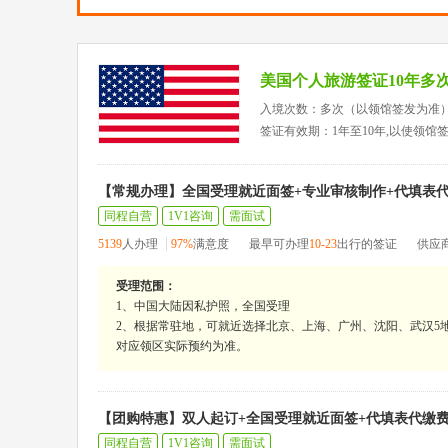
美国个人旅游签证10年多
入境次数：多次（以领馆签发为准
签证有效期：1年至10年,以使领馆
【常规办理】全国受理就近面签+专业审核制作+代填表
同程自营
1V1咨询
需面试
5139
人办理
97%
满意度
最早可办理
10-23
出行的签证
供应
受理范围：
1、中国大陆因私护照，全国受理
2、根据常驻地，可就近选择北京、上海、广州、沈阳、武汉5地
对应领区实际预约为准。
【团购特惠】双人起订+全国受理就近面签+代填表代缴
同程自营
1V1咨询
需面试