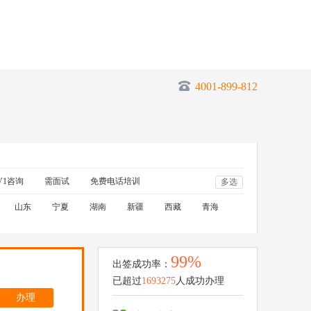
4001-899-812
V1咨询
需面试
免费电话培训
多选
山东
宁夏
湖南
新疆
西藏
青海
99%
出签成功率：
已超过
1693275
人成功办理
办理