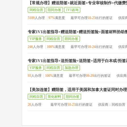
【常规办理】赠送陪签+就近面签+专业审核制作+代缴费
同程自营
陪同办签
1V1咨询
5109
人办理
97%
满意度
最早可办理
10-23
出行的签证
供应
专家1V1出签指导+赠送陪签+赠送拒签险+面签材料协助
VIP服务
同程自营
陪同办签
246
人办理
100%
满意度
最早可办理
10-24
出行的签证
供应
专家1V1出签指导+送拒签险+送陪签+适用于白本或/拒
VIP服务
同程自营
加急办理
93
人办理
100%
满意度
最早可办理
09-29
出行的签证
供应商
【美加连签】赠陪签，适用于美国和加拿大签证同时办理
同程自营
简化材料
陪同办签
20
人办理
最早可办理
10-23
出行的签证
供应商：同程自营