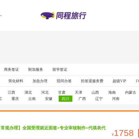
商务签证
附加服务
留学签证
简化材料
加急办理
陪同办签
拒签退服务费
超级VIP
1
江西
湖北
河北
甘肃
天津
山西
海南
内蒙古
江
重庆
云南
安徽
四川
广西
辽宁
河南
【常规办理】全国受理就近面签+专业审核制作+代填表代
1758