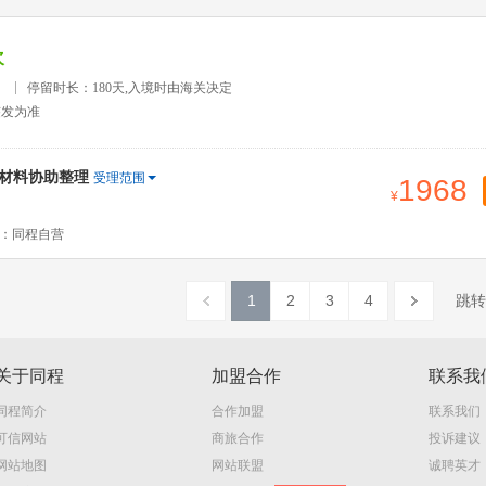
次
）
停留时长：180天,入境时由海关决定
签发为准
签材料协助整理
受理范围
1968
：同程自营
1
2
3
4
跳转
关于同程
加盟合作
联系我
同程简介
合作加盟
联系我们
可信网站
商旅合作
投诉建议
网站地图
网站联盟
诚聘英才