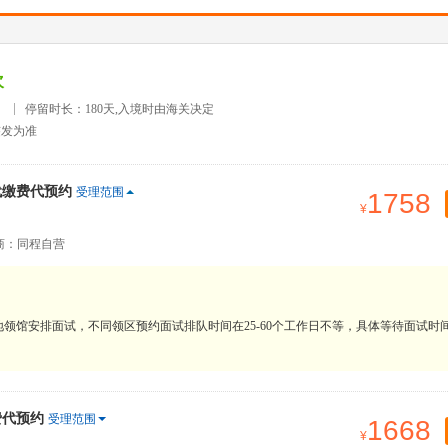
次
）
停留时长：180天,入境时由海关决定
签发为准
代缴费代预约
受理范围
1758
商：同程自营
领馆安排面试，不同领区预约面试排队时间在25-60个工作日不等，具体等待面试时
费代预约
受理范围
1668