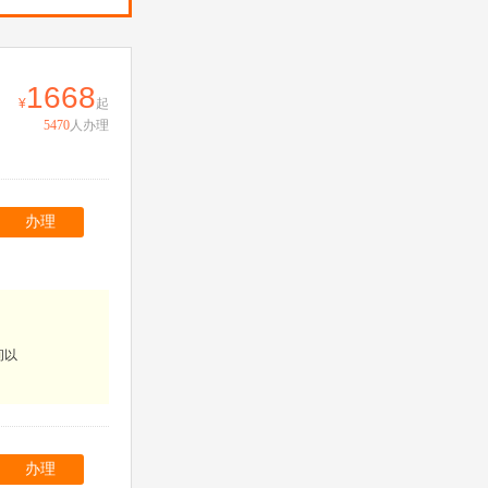
1668
起
5470
人办理
办理
间以
办理