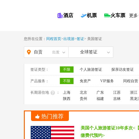
酒店
机票
火车票
更多
您所在位置：
同程首页
>
出境游
>
签证
>
美国签证
自贡
全球签证
出发
签证类型：
不限
个人旅游签证
探亲访友签证
产品服务：
不限
免资产
VIP服务
同程自营
长期居住地
：
上海
北京
广东
江苏
浙江
陕西
贵州
福建
吉林
黑龙
热门推荐
美国个人旅游签证10年多次<
缴费代预约>