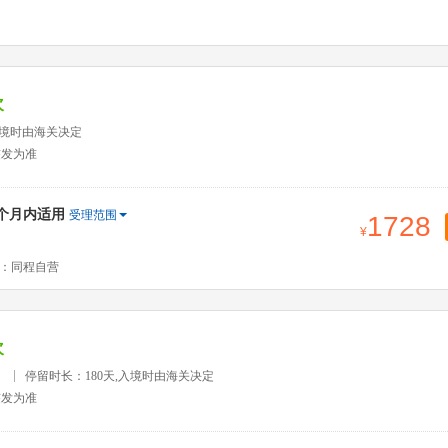
次
入境时由海关决定
签发为准
2个月内适用
受理范围
1728
：同程自营
次
）
停留时长：180天,入境时由海关决定
签发为准