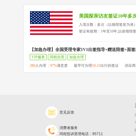
美国探亲访友签证10年多
入境次数：多次（以领馆签发为准
签证有效期：1年至10年,以使领馆
【加急办理】全国受理专家1V1出签指导+赠送陪签+面
VIP服务
同程自营
加急办理
280
人办理
97%
满意度
最早可办理
10-23
出行的签证
供应商
意见反馈
消费者服务
同程投诉受理电话：95711