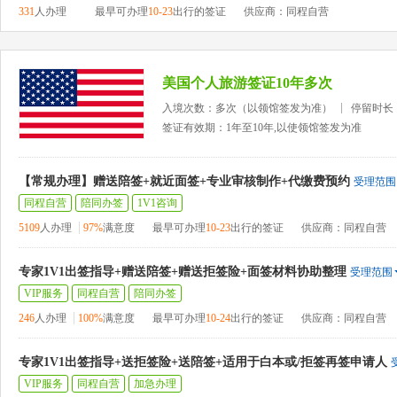
331
人办理
最早可办理
10-23
出行的签证
供应商：同程自营
美国个人旅游签证10年多次
入境次数：多次（以领馆签发为准）
停留时长
签证有效期：1年至10年,以使领馆签发为准
【常规办理】赠送陪签+就近面签+专业审核制作+代缴费预约
受理范围
同程自营
陪同办签
1V1咨询
5109
人办理
97%
满意度
最早可办理
10-23
出行的签证
供应商：同程自营
专家1V1出签指导+赠送陪签+赠送拒签险+面签材料协助整理
受理范围
VIP服务
同程自营
陪同办签
246
人办理
100%
满意度
最早可办理
10-24
出行的签证
供应商：同程自营
专家1V1出签指导+送拒签险+送陪签+适用于白本或/拒签再签申请人
VIP服务
同程自营
加急办理