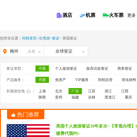
酒店
机票
火车票
更多
您所在位置：
同程首页
>
出境游
>
签证
>
美国签证
梅州
全球签证
出发
签证类型：
不限
个人旅游签证
探亲访友签证
商务签证
产品服务：
不限
免资产
VIP服务
同程自营
简化材料
长期居住地
：
上海
北京
广东
江苏
浙江
江西
陕西
贵州
福建
吉林
黑龙江
重庆
热门推荐
美国个人旅游签证10年多次<【常规办理】
缴费代预约>