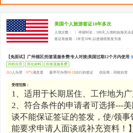
美国个人旅游签证10年多次
入境次数：
停留时长：180天,入境时由海关决
签证有效期：1年至10年,以使领馆签发为准
【免面试】广州领区|拒签退服务费|专人对接|美国过期12个月内使用
同程自营
简化材料
拒签退服务费
263
人办理
97%
满意度
最早可办理
09-18
出行的签证
供应商：同程自营
受理范围：
1、适用于长期居住、工作地为
2、符合条件的申请者可选择--
谈不能保证签证的签发，使/领
能要求申请人面谈或补充资料！