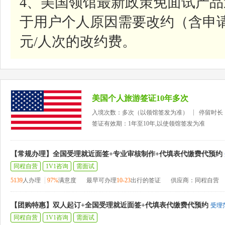
4、美国领馆最新政策免面试产
于用户个人原因需要改约（含申请
元/人次的改约费。
美国个人旅游签证10年多次
入境次数：多次（以领馆签发为准）
停留时长
签证有效期：1年至10年,以使领馆签发为准
【常规办理】全国受理就近面签+专业审核制作+代填表代缴费代预约
同程自营
1V1咨询
需面试
5139
人办理
97%
满意度
最早可办理
10-23
出行的签证
供应商：同程自营
【团购特惠】双人起订+全国受理就近面签+代填表代缴费代预约
受理
同程自营
1V1咨询
需面试