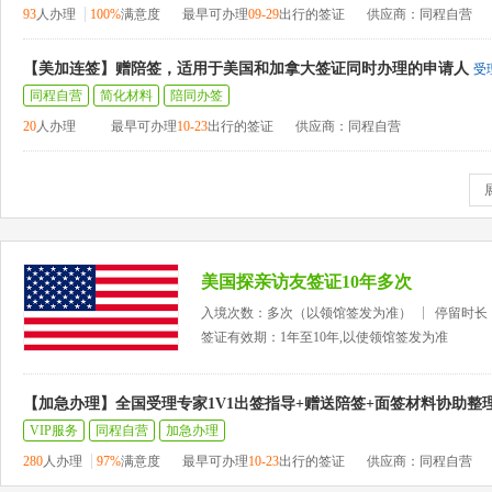
93
人办理
100%
满意度
最早可办理
09-29
出行的签证
供应商：同程自营
【美加连签】赠陪签，适用于美国和加拿大签证同时办理的申请人
受
同程自营
简化材料
陪同办签
20
人办理
最早可办理
10-23
出行的签证
供应商：同程自营
美国探亲访友签证10年多次
入境次数：多次（以领馆签发为准）
停留时长
签证有效期：1年至10年,以使领馆签发为准
【加急办理】全国受理专家1V1出签指导+赠送陪签+面签材料协助整
VIP服务
同程自营
加急办理
280
人办理
97%
满意度
最早可办理
10-23
出行的签证
供应商：同程自营