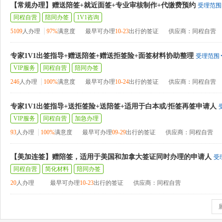
【常规办理】赠送陪签+就近面签+专业审核制作+代缴费预约
受理范围
同程自营
陪同办签
1V1咨询
5109
人办理
97%
满意度
最早可办理
10-23
出行的签证
供应商：同程自营
专家1V1出签指导+赠送陪签+赠送拒签险+面签材料协助整理
受理范围
VIP服务
同程自营
陪同办签
246
人办理
100%
满意度
最早可办理
10-24
出行的签证
供应商：同程自营
专家1V1出签指导+送拒签险+送陪签+适用于白本或/拒签再签申请人
VIP服务
同程自营
加急办理
93
人办理
100%
满意度
最早可办理
09-29
出行的签证
供应商：同程自营
【美加连签】赠陪签，适用于美国和加拿大签证同时办理的申请人
受
同程自营
简化材料
陪同办签
20
人办理
最早可办理
10-23
出行的签证
供应商：同程自营