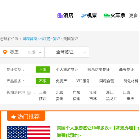
酒店
机票
火车票
更多
您所在位置：
同程首页
>
出境游
>
签证
>
美国签证
枣庄
全球签证
出发
签证类型：
不限
个人旅游签证
探亲访友签证
商务签证
产品服务：
不限
免资产
VIP服务
同程自营
简化材料
长期居住地
：
上海
北京
广东
江苏
浙江
江西
陕西
贵州
福建
吉林
黑龙江
重庆
热门推荐
美国个人旅游签证10年多次<【常规办理】
缴费代预约>