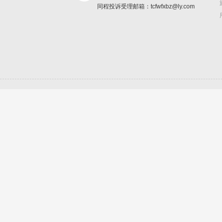
同程投诉受理邮箱：tcfwfxbz@ly.com