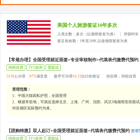
美国个人旅游签证10年多次
入境次数：多次（以领馆签发为准）
停留时长
签证有效期：1年至10年,以使领馆签发为准
【常规办理】全国受理就近面签+专业审核制作+代填表代缴费代预约
同程自营
1V1咨询
需面试
5139
人办理
97%
满意度
最早可办理
10-23
出行的签证
供应商：同程自营
受理范围：
1、中国大陆因私护照，全国受理
2、根据常驻地，可就近选择北京、上海、广州、沈阳、武汉5地领馆安排面试
对应领区实际预约为准。
【团购特惠】双人起订+全国受理就近面签+代填表代缴费代预约
受理
同程自营
1V1咨询
需面试