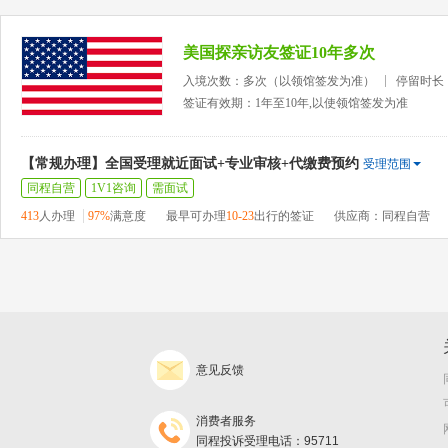
美国探亲访友签证10年多次
入境次数：多次（以领馆签发为准）
停留时长
签证有效期：1年至10年,以使领馆签发为准
【常规办理】全国受理就近面试+专业审核+代缴费预约
受理范围
同程自营
1V1咨询
需面试
413
人办理
97%
满意度
最早可办理
10-23
出行的签证
供应商：同程自营
意见反馈
消费者服务
同程投诉受理电话：95711