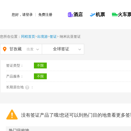
酒店
机票
火车
您好，请
登录
免费注册
您所在位置：
同程首页
>
出境游
>
签证
>
纳米比亚签证
甘孜藏
全球签证
出发
族自治
签证类型：
不限
州
产品服务：
不限
长期居住地
：
没有签证产品了哦!您还可以到热门目的地查看更多签
热门目的地