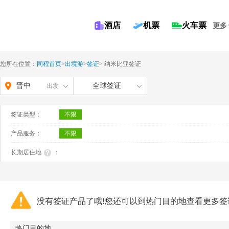
酒店
机票
火车票
更多
您所在位置：
同程首页
>
出境游
>
签证
>
纳米比亚签证
晋中
全球签证
出发
签证类型：
不限
产品服务：
不限
长期居住地
：
没有签证产品了哦!您还可以到热门目的地查看更多签
热门目的地