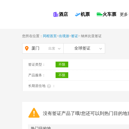
酒店
机票
火车票
更多
您所在位置：
同程首页
>
出境游
>
签证
>
纳米比亚签证
厦门
全球签证
出发
签证类型：
不限
产品服务：
不限
长期居住地
：
没有签证产品了哦!您还可以到热门目的地
热门目的地