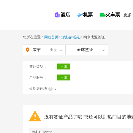
酒店
机票
火车票
更多
您所在位置：
同程首页
>
出境游
>
签证
>
纳米比亚签证
咸宁
全球签证
出发
签证类型：
不限
产品服务：
不限
长期居住地
：
没有签证产品了哦!您还可以到热门目的地
热门目的地