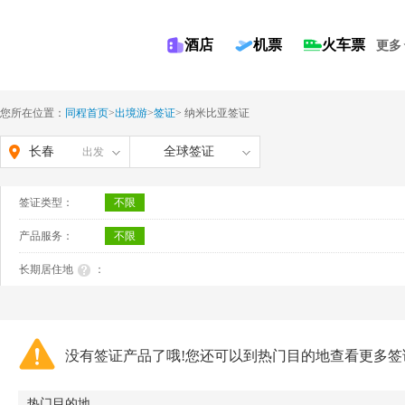
酒店
机票
火车票
更多
您所在位置：
同程首页
>
出境游
>
签证
>
纳米比亚签证
长春
全球签证
出发
签证类型：
不限
产品服务：
不限
长期居住地
：
没有签证产品了哦!您还可以到热门目的地查看更多签
热门目的地