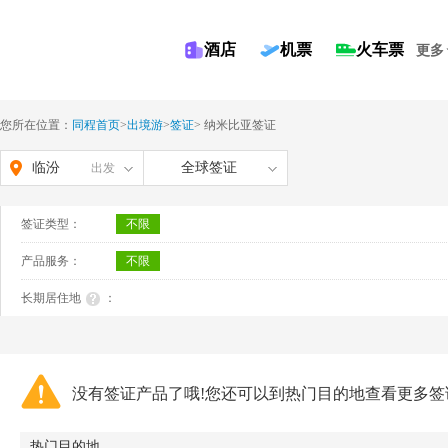
酒店
机票
火车票
更多
您所在位置：
同程首页
>
出境游
>
签证
>
纳米比亚签证
临汾
全球签证
出发
签证类型：
不限
产品服务：
不限
长期居住地
：
没有签证产品了哦!您还可以到热门目的地查看更多签
热门目的地