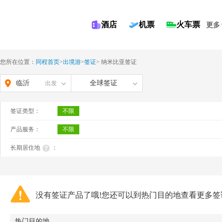
酒店
机票
火车票
更多
您所在位置：
同程首页
>
出境游
>
签证
>
纳米比亚签证
临沂
全球签证
出发
签证类型：
不限
产品服务：
不限
长期居住地
：
没有签证产品了哦!您还可以到热门目的地查看更多签
热门目的地