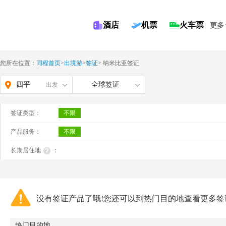
酒店
机票
火车票
更多
您所在位置：
同程首页
>
出境游
>
签证
>
纳米比亚签证
四平
全球签证
出发
签证类型：
不限
产品服务：
不限
长期居住地
：
没有签证产品了哦!您还可以到热门目的地查看更多签
热门目的地