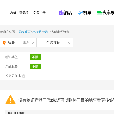
酒店
机票
火车
您好，请
登录
免费注册
您所在位置：
同程首页
>
出境游
>
签证
>
纳米比亚签证
德州
全球签证
出发
签证类型：
不限
产品服务：
不限
长期居住地
：
没有签证产品了哦!您还可以到热门目的地查看更多签
热门目的地