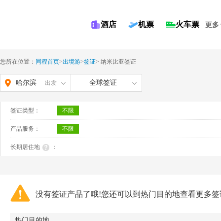
酒店
机票
火车票
更多
您所在位置：
同程首页
>
出境游
>
签证
>
纳米比亚签证
哈尔滨
全球签证
出发
签证类型：
不限
产品服务：
不限
长期居住地
：
没有签证产品了哦!您还可以到热门目的地查看更多签
热门目的地